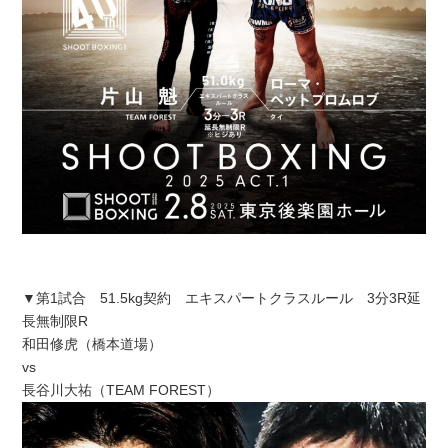
▼第1試合 51.5kg契約 エキスパートクラスルール 3分3R延
長無制限R
和田修虎（橋本道場）
vs
長谷川大祐（TEAM FOREST）