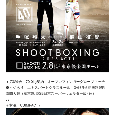
▼第6試合 70.0kg契約 オープンフィンガーグローブマッチ
※ヒジあり エキスパートクラスルール 3分3R延長無制限R
風間大輝（橋本道場/SB日本スーパーウェルター級4位）
vs
今村滉（CBIMPACT）