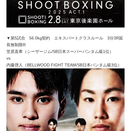
▼第5試合 56.0kg契約 エキスパートクラスルール 3分3R延
長無制限R
笠原直希（シーザージム/SB日本スーパーバンタム級1位）
vs
内藤啓人（BELLWOOD FIGHT TEAM/SB日本バンタム級3位）