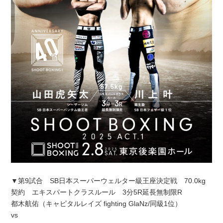
▼第9試合 SB日本スーパーウェルター級王座決定戦 70.0kg
契約 エキスパートクラスルール 3分5R延長無制限R
都木航佑（キャピタルレイズ fighting GlaNz/同級1位）
vs