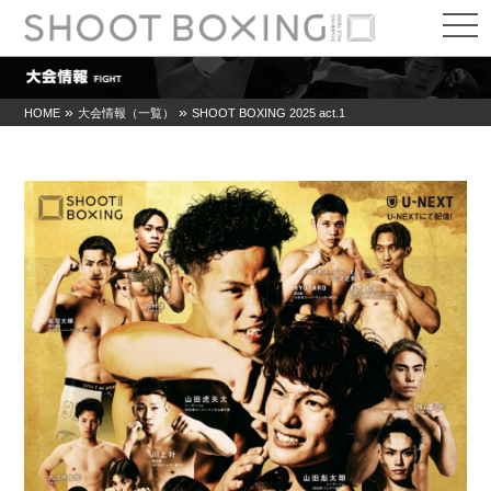
t
o
g
g
l
e
»
»
HOME
大会情報（一覧）
SHOOT BOXING 2025 act.1
n
a
v
i
g
a
t
i
o
n