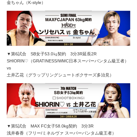
金ちゃん（K-style）
▼第6試合 SB女子53.0㎏契約 3分3R延長2R
SHIORIN♡（GRATINESS/WMC日本スーパーバンタム級王者）
vs
土井乙花（グラップリングシュートボクサーズ多治見）
▼第5試合 MAX FC女子58.0kg契約 3分3R
浅井春香（フリー/ミネルヴァ スーパーバンタム級王者）