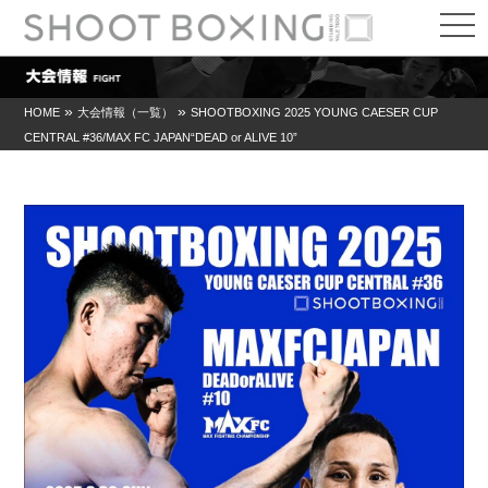
t
o
g
g
l
e
»
»
HOME
大会情報（一覧）
SHOOTBOXING 2025 YOUNG CAESER CUP
n
CENTRAL #36/MAX FC JAPAN“DEAD or ALIVE 10”
a
v
i
g
a
t
i
o
n