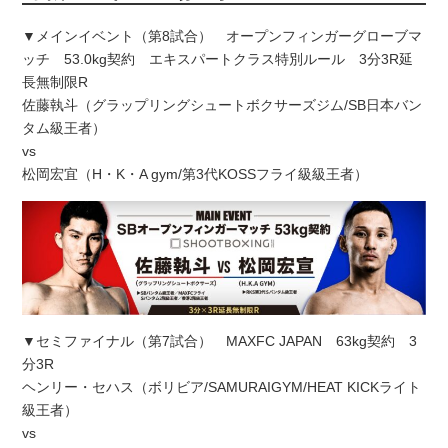
▼メインイベント（第8試合） オープンフィンガーグローブマ
ッチ 53.0kg契約 エキスパートクラス特別ルール 3分3R延
長無制限R
佐藤執斗（グラップリングシュートボクサーズジム/SB日本バン
タム級王者）
vs
松岡宏宜（H・K・A gym/第3代KOSSフライ級級王者）
▼セミファイナル（第7試合） MAXFC JAPAN 63kg契約 3
分3R
ヘンリー・セハス（ボリビア/SAMURAIGYM/HEAT KICKライト
級王者）
vs