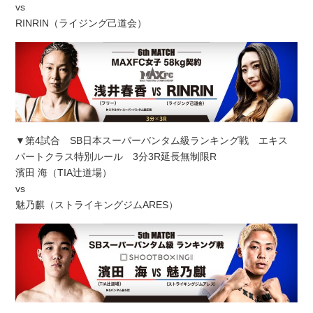
vs
RINRIN（ライジング己道会）
▼第4試合 SB日本スーパーバンタム級ランキング戦 エキス
パートクラス特別ルール 3分3R延長無制限R
濱田 海（TIA辻道場）
vs
魅乃麒（ストライキングジムARES）