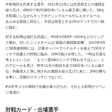
中部地区を代表する選手。2021年12月には伏見和之との激闘を
繰り広げ、4RKOで初代SB日本バンタム級王者に輝いた。SBを
主戦場にしながらキックボクシングルールやムエタイルール、
あらゆる競技に対応し、今回は得意とするOFGマッチでの一戦
に臨む。
対する松岡は強打を武器に、RISEやDEEP☆KICKなどのリング
で暴れ、付いたニックネームは“姫路の激闘製造機”。2023年9月
にSB初参戦時には、計量オーバーでペナルティを抱えてOFGマ
ッチで佐藤との対戦に臨み、1RKO負けを喫した。一時は引退を
考えたというが、「もう一度SBのリングで戦わせてほしい」と
のアピールを受け、昨年11月の前回大会でSB日本バンタム級3
位・内藤啓人と倒し倒されの激闘を繰り広げた末に、2RKO勝ち
を奪い、念願のリマッチにつないだ。
約1年半ぶりの再戦で佐藤が返り討ちか、それとも松岡がリベン
ジ達成か。
対戦カード・出場選手