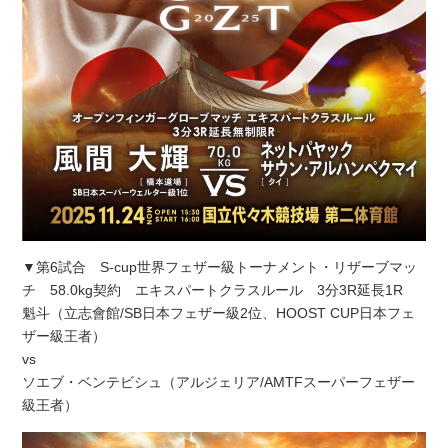
▼第6試合 S-cup世界フェザー級トーナメント・リザーブマッ
チ 58.0kg契約 エキスパートクラスルール 3分3R延長1R
魁斗（立志會館/SB日本フェザー級2位、HOOST CUP日本フェ
ザー級王者）
vs
ソエブ・ベンテビシュ（アルジェリア/AMTFスーパーフェザー
級王者）