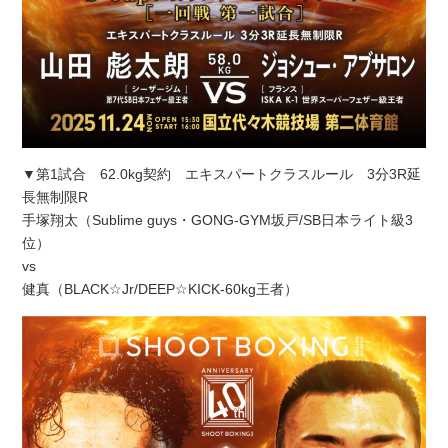
▼第1試合 62.0kg契約 エキスパートクラスルール 3分3R延
長無制限R
手塚翔太（Sublime guys・GONG-GYM坂戸/SB日本ライト級3
位）
vs
健真（BLACK☆Jr/DEEP☆KICK-60kg王者）