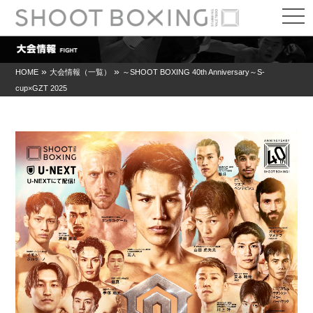
t
o
g
g
l
e
»
»
HOME
大会情報（一覧）
～SHOOT BOXING 40th Anniversary～S-
n
cup×GZT 2025
a
v
i
g
a
t
i
o
n