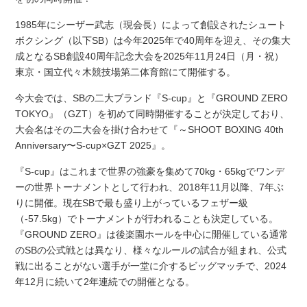
1985年にシーザー武志（現会長）によって創設されたシュート
ボクシング（以下SB）は今年2025年で40周年を迎え、その集大
成となるSB創設40周年記念大会を2025年11月24日（月・祝）
東京・国立代々木競技場第二体育館にて開催する。
今大会では、SBの二大ブランド『S-cup』と『GROUND ZERO
TOKYO』（GZT）を初めて同時開催することが決定しており、
大会名はその二大会を掛け合わせて『～SHOOT BOXING 40th
Anniversary〜S-cup×GZT 2025』。
『S-cup』はこれまで世界の強豪を集めて70kg・65kgでワンデ
ーの世界トーナメントとして行われ、2018年11月以降、7年ぶ
りに開催。現在SBで最も盛り上がっているフェザー級
（-57.5kg）でトーナメントが行われることも決定している。
『GROUND ZERO』は後楽園ホールを中心に開催している通常
のSBの公式戦とは異なり、様々なルールの試合が組まれ、公式
戦に出ることがない選手が一堂に介するビッグマッチで、2024
年12月に続いて2年連続での開催となる。