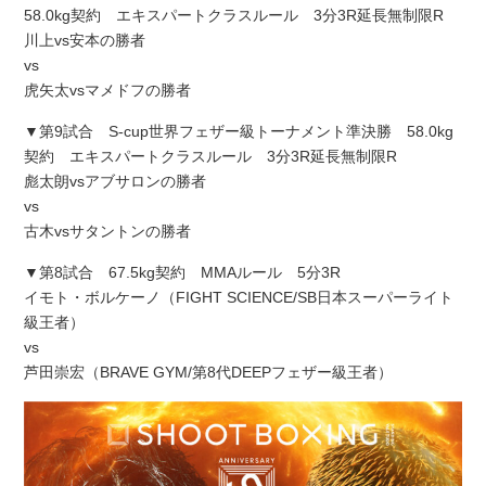
58.0kg契約 エキスパートクラスルール 3分3R延長無制限R
川上vs安本の勝者
vs
虎矢太vsマメドフの勝者
▼第9試合 S-cup世界フェザー級トーナメント準決勝 58.0kg
契約 エキスパートクラスルール 3分3R延長無制限R
彪太朗vsアブサロンの勝者
vs
古木vsサタントンの勝者
▼第8試合 67.5kg契約 MMAルール 5分3R
イモト・ボルケーノ（FIGHT SCIENCE/SB日本スーパーライト
級王者）
vs
芦田崇宏（BRAVE GYM/第8代DEEPフェザー級王者）