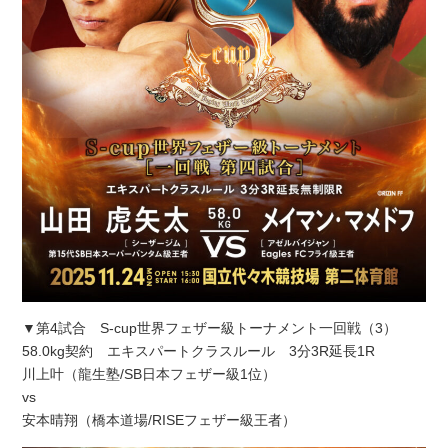
▼第4試合 S-cup世界フェザー級トーナメント一回戦（3）
58.0kg契約 エキスパートクラスルール 3分3R延長1R
川上叶（龍生塾/SB日本フェザー級1位）
vs
安本晴翔（橋本道場/RISEフェザー級王者）