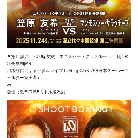
▼第11試合 70.0kg契約 エキスパートクラスルール 3分3R
延長無制限R
都木航佑（キャピタルレイズ fighting GlaNz/SB日本スーパーウ
ェルター級王者）
vs
憂也（魁塾/RISEミドル級2位）