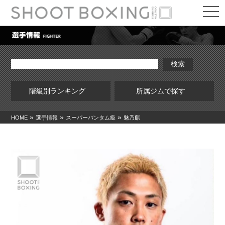
t
o
g
g
l
e
n
a
v
i
g
階級別ランキング
所属ジムで探す
a
t
i
»
»
»
HOME
選手情報
スーパーバンタム級
魅乃麒
o
n