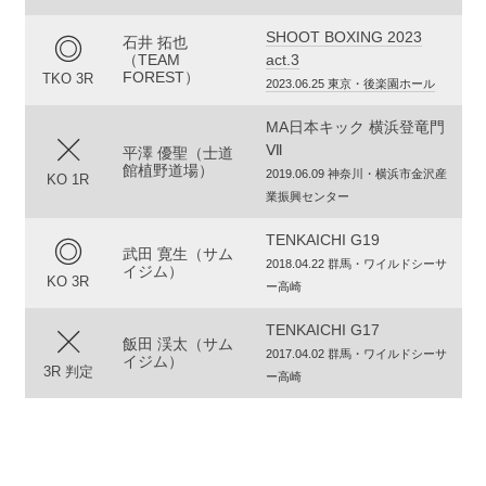
SHOOT BOXING 2023
石井 拓也
（TEAM
act.3
FOREST）
TKO 3R
2023.06.25 東京・後楽園ホール
MA日本キック 横浜登竜門
Ⅶ
平澤 優聖（士道
館植野道場）
2019.06.09 神奈川・横浜市金沢産
KO 1R
業振興センター
TENKAICHI G19
武田 寛生（サム
2018.04.22 群馬・ワイルドシーサ
イジム）
KO 3R
ー高崎
TENKAICHI G17
飯田 渓太（サム
2017.04.02 群馬・ワイルドシーサ
イジム）
3R 判定
ー高崎