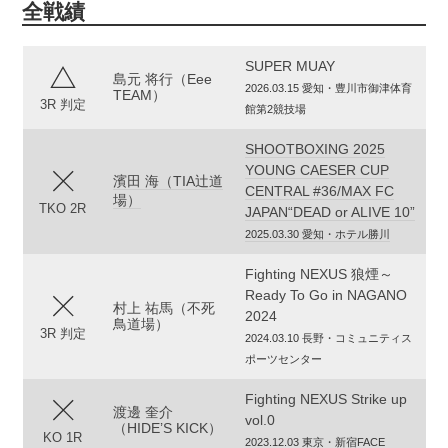
全戦績
SUPER MUAY
島元 将行（Eee
2026.03.15 愛知・豊川市御津体育
TEAM）
3R 判定
館第2競技場
SHOOTBOXING 2025
YOUNG CAESER CUP
濱田 海（TIA辻道
CENTRAL #36/MAX FC
場）
TKO 2R
JAPAN“DEAD or ALIVE 10”
2025.03.30 愛知・ホテル勝川
Fighting NEXUS 狼煙～
Ready To Go in NAGANO
村上 祐馬（不死
2024
鳥道場）
3R 判定
2024.03.10 長野・コミュニティス
ポーツセンター
Fighting NEXUS Strike up
渡邊 奎介
vol.0
（HIDE’S KICK）
KO 1R
2023.12.03 東京・新宿FACE