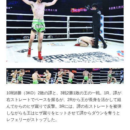
10戦8勝（3KO）2敗の譚と、3戦2勝1敗の王の一戦。1R、譚が
右ストレートでペースを握るが、2Rから王が長身を活かして組
んでからのヒザ蹴りで反撃。3Rには、譚の右ストレートを被弾
しながらも王はヒザ蹴りをヒットさせて譚からダウンを奪うと
レフェリーがストップした。