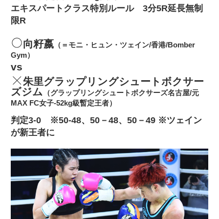
エキスパートクラス特別ルール 3分5R延長無制
限R
向籽嬴
（＝モニ・ヒュン・ツェイン/香港/Bomber
Gym）
vs
朱里グラップリングシュートボクサー
ズジム
（グラップリングシュートボクサーズ名古屋/元
MAX FC女子-52kg級暫定王者）
判定3‐0 ※50‐48、50－48、50－49 ※ツェイン
が新王者に