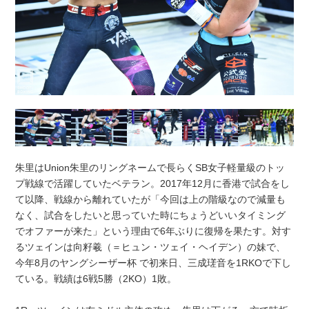
朱里はUnion朱里のリングネームで長らくSB女子軽量級のトッ
プ戦線で活躍していたベテラン。2017年12月に香港で試合をし
て以降、戦線から離れていたが「今回は上の階級なので減量も
なく、試合をしたいと思っていた時にちょうどいいタイミング
でオファーが来た」という理由で6年ぶりに復帰を果たす。対す
るツェインは向籽羲（＝ヒュン・ツェイ・ヘイデン）の妹で、
今年8月のヤングシーザー杯 で初来日、三成瑳音を1RKOで下し
ている。戦績は6戦5勝（2KO）1敗。