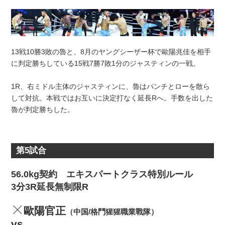
13戦10勝3敗の魯と、8月のヤングシーザー杯で歐陽兆佳を相手
に判定勝ちしている15戦7勝7敗1分のジャスティンの一戦。
1R、右ミドル主体のジャスティンに、魯はパンチとローを散ら
して対抗。本戦ではお互いに決定打なく延長Rへ。手数を出した
魯が判定勝ちした。
第5試合
56.0kg契約 エキスパートクラス特別ルール
3分3R延長無制限R
歐陽官正
（中国/格鬥猩猩職業戰隊）
vs