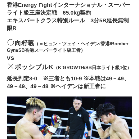
香港Energy Fightインターナショナル・スーパー
ライト級王座決定戦 65.0kg契約
エキスパートクラス特別ルール 3分5R延長無制
限R
向籽羲
（＝ヒュン・ツェイ・ヘイデン/香港/Bomber
Gym/SB香港スーパーライト級王者）
vs
ポッシブルK
（K’GROWTH/SB日本ライト級1位）
延長判定3‐0 ※三者とも10‐9 ※本戦は49－49、
49－49、49－48 ※ヘイデンは新王者に