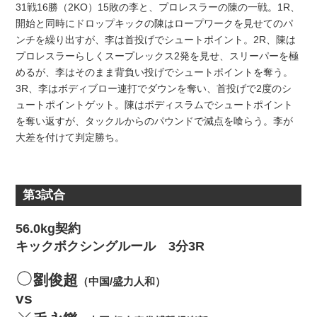
31戦16勝（2KO）15敗の李と、プロレスラーの陳の一戦。1R、
開始と同時にドロップキックの陳はロープワークを見せてのパ
ンチを繰り出すが、李は首投げでシュートポイント。2R、陳は
プロレスラーらしくスープレックス2発を見せ、スリーパーを極
めるが、李はそのまま背負い投げでシュートポイントを奪う。
3R、李はボディブロー連打でダウンを奪い、首投げで2度のシ
ュートポイントゲット。陳はボディスラムでシュートポイント
を奪い返すが、タックルからのパウンドで減点を喰らう。李が
大差を付けて判定勝ち。
第3試合
56.0kg契約
キックボクシングルール 3分3R
劉俊超
（中国/盛力人和）
vs