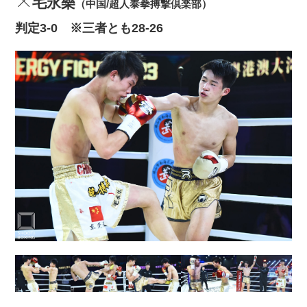
毛永樂
（中国/超人泰拳搏撃倶楽部）
判定3‐0 ※三者とも28‐26