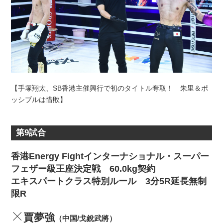
【手塚翔太、SB香港主催興行で初のタイトル奪取！ 朱里＆ポ
ッシブルは惜敗】
第9試合
香港Energy Fightインターナショナル・スーパー
フェザー級王座決定戦 60.0kg契約
エキスパートクラス特別ルール 3分5R延長無制
限R
賈夢強
（中国/戈銳武將）