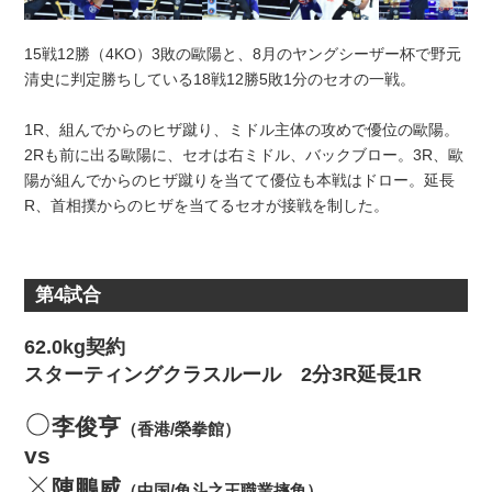
15戦12勝（4KO）3敗の歐陽と、8月のヤングシーザー杯で野元
清史に判定勝ちしている18戦12勝5敗1分のセオの一戦。
1R、組んでからのヒザ蹴り、ミドル主体の攻めで優位の歐陽。
2Rも前に出る歐陽に、セオは右ミドル、バックブロー。3R、歐
陽が組んでからのヒザ蹴りを当てて優位も本戦はドロー。延長
R、首相撲からのヒザを当てるセオが接戦を制した。
第4試合
62.0kg契約
スターティングクラスルール 2分3R延長1R
李俊亨
（香港/榮拳館）
vs
陳鵬威
（中国/角斗之王職業摔角）