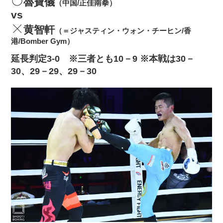
魯寶儀
（中国/正佳南拳）
vs
黄智軒
（＝ジャスティン・ウォン・チーヒン/香
港/Bomber Gym）
延長判定3‐0 ※三者とも10－9 ※本戦は30－
30、29－29、29－30