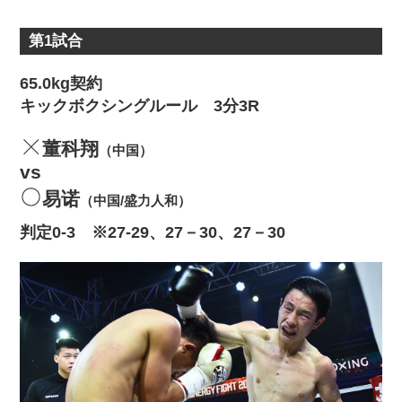
第1試合
65.0kg契約
キックボクシングルール 3分3R
董科翔
（中国）
vs
易诺
（中国/盛力人和）
判定0‐3 ※27‐29、27－30、27－30