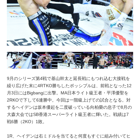
9月のシリーズ第4戦で基山幹太と延長戦にもつれ込む大接戦を
繰り広げた末に4RTKO勝ちしたポッシブルは、前戦となった12
月3日にはBigbangに出撃。MA日本ライト級王者・平澤優聖を
2RKOで下して6連勝中。今回は一階級上げての試合となる。対
するヘイデンは坂本優起を二度破っている向柏榮の息子で8月の
大森大会ではSB香港スーパーライト級王者に輝いた。戦績は7
戦6勝（2KO）1敗。
1R、ヘイデンは右ミドルを当てると何度もすぐに組み付いてヒ