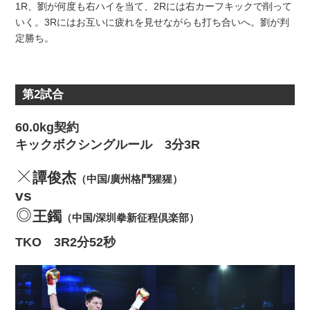
1R、劉が何度も右ハイを当て、2Rには右カーフキックで削って
いく。3Rにはお互いに疲れを見せながらも打ち合いへ。劉が判
定勝ち。
第2試合
60.0kg契約
キックボクシングルール 3分3R
譚俊杰
（中国/廣州格鬥猩猩）
vs
王鐲
（中国/深圳拳新征程倶楽部）
TKO 3R2分52秒