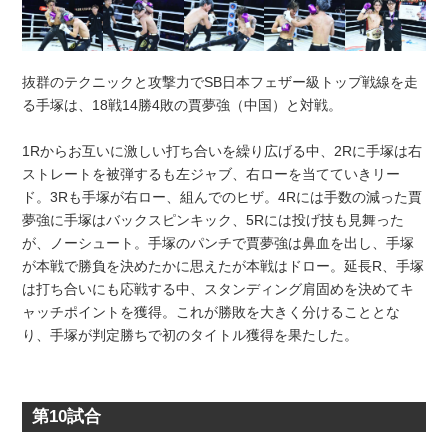
抜群のテクニックと攻撃力でSB日本フェザー級トップ戦線を走
る手塚は、18戦14勝4敗の賈夢強（中国）と対戦。
1Rからお互いに激しい打ち合いを繰り広げる中、2Rに手塚は右
ストレートを被弾するも左ジャブ、右ローを当てていきリー
ド。3Rも手塚が右ロー、組んでのヒザ。4Rには手数の減った賈
夢強に手塚はバックスピンキック、5Rには投げ技も見舞った
が、ノーシュート。手塚のパンチで賈夢強は鼻血を出し、手塚
が本戦で勝負を決めたかに思えたが本戦はドロー。延長R、手塚
は打ち合いにも応戦する中、スタンディング肩固めを決めてキ
ャッチポイントを獲得。これが勝敗を大きく分けることとな
り、手塚が判定勝ちで初のタイトル獲得を果たした。
第10試合