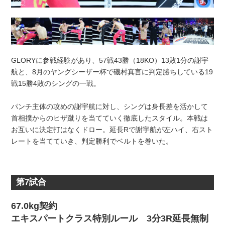
GLORYに参戦経験があり、57戦43勝（18KO）13敗1分の謝宇
航と、8月のヤングシーザー杯で磯村真言に判定勝ちしている19
戦15勝4敗のシングの一戦。
パンチ主体の攻めの謝宇航に対し、シングは身長差を活かして
首相撲からのヒザ蹴りを当てていく徹底したスタイル。本戦は
お互いに決定打はなくドロー。延長Rで謝宇航が左ハイ、右スト
レートを当てていき、判定勝利でベルトを巻いた。
第7試合
67.0kg契約
エキスパートクラス特別ルール 3分3R延長無制