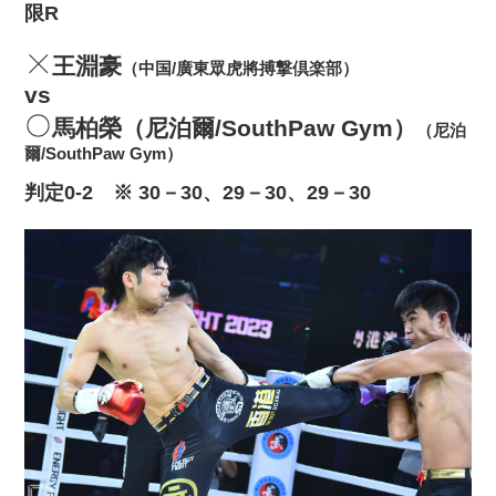
限R
王淵豪
（中国/廣東眾虎將搏撃倶楽部）
vs
馬柏榮（尼泊爾/SouthPaw Gym）
（尼泊
爾/SouthPaw Gym）
判定0‐2 ※ 30－30、29－30、29－30