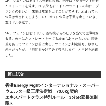
1R、ツェインは右ミドル主体の攻め。朱里は下がる一方で時折
左ストレートを返す。2R以降も右ミドルのツェインの前に、ブ
ランクのせいか、朱里は攻撃を出すことができず。組まれても
朱里は倒されてしまう。4R、徐々に朱里は手数を出していき、
左ミドルを返す。
5R、ツェインは右ミドル、首相撲からのヒザを当てて主導権を
握る。朱里は左ストレートを当てる場面もあったものの、階級
差もあってツェインは前に出る。ツェインが判定勝ち。敗れた
朱里だったが、「時間をかけて必ず復活します」と再起を約束
した。
第11試合
香港Energy Fightインターナショナル・スーパー
ウェルター級王座決定戦 70.0kg契約
エキスパートクラス特別ルール 3分5R延長無制
限R