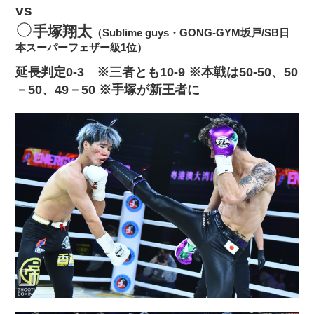
vs
手塚翔太
（Sublime guys・GONG-GYM坂戸/SB日
本スーパーフェザー級1位）
延長判定0‐3 ※三者とも10‐9 ※本戦は50‐50、50
－50、49－50 ※手塚が新王者に