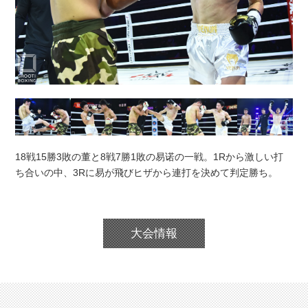
18戦15勝3敗の董と8戦7勝1敗の易诺の一戦。1Rから激しい打
ち合いの中、3Rに易が飛びヒザから連打を決めて判定勝ち。
大会情報