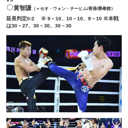
黄智謙
（＝セオ・ウォン・チーヒム/香港/榮拳館）
延長判定0‐2 ※ 9－10、10－10、9－10 ※本戦
は30－27、30－30、30－30