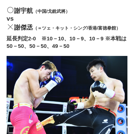
謝宇航
（中国/戈銳武將）
vs
謝傑丞
（＝ツェ・キット・シング/香港/富徳拳館）
延長判定2‐0 ※10－10、10－9、10－9 ※本戦は
50－50、50－50、49－50