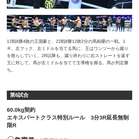
12戦8勝4敗の王淵豪と、22戦8勝12敗2分の馬柏榮の一戦。1
Ｒ、左フック、左ミドルを当てる馬に、王はワンツーから蹴り
を散らしていく。2R以降も、蹴り終わりに右ストレートを返す
王に対して、馬が左ミドルを当てて主導権を握る。馬が判定勝
ち。
第6試合
60.0kg契約
エキスパートクラス特別ルール 3分3R延長無制
限R