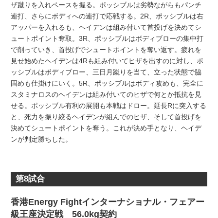
ザ蹴りを入れペースを握る。ポッシブルは劣勢ながらもパンチ
連打、さらにボディへの連打で応戦する。2R、ポッシブルは右
アッパーを入れるも、ヘイデンは組み付いて首投げを決めてシ
ュートポイント奪取。3R、ポッシブルはボディブローの集中打
で削っていき、首投げでシュートポイントを奪い返す。疲れを
見せ始めたヘイデンは4Rも組み付いてヒザを出すのに対し、ポ
ッシブルはボディブロー、三日月蹴りを当て、立った状態で脇
固めも仕掛けにいく。5R、ポッシブルはボディ攻めも、完全に
スタミナロスのヘイデンは組み付いてのヒザで何とか抵抗を見
せる。ポッシブル有利の展開も本戦はドロー。延長Rに突入する
と、死力を振り絞るヘイデンが組んでのヒザ、そして首投げを
決めてシュートポイントを奪う。これが決め手となり、ヘイデ
ンが判定勝ちした。
第8試合
香港Energy Fightインターナショナル・フェアー
級王座決定戦 56.0kg契約