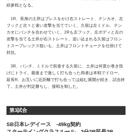
続参戦となる。
1R、長身の土井はプレスをかけ右ストレート、テンカオ、左
フックと次々と速い攻撃を当てていく。久留は左ミドル、テン
カオにパンチを合わせていく。2Rも左フック。左ボディと左の
攻撃を当てる土井が右ストレート。追い込まれる久留はフロン
トスープレックス狙いも、土井はフロントチョークを仕掛けて
対抗。
3R、パンチ、ミドルで前進する久留に、土井は何度か巻き投
げにトライ。最後まで激しく打ち合った両者は本戦でドロー。
延長R、お互いに近距離で打ち合っては組む展開が続き、試合終
了。土井が判定勝ちし、接戦を制した。
第3試合
SB日本レデイース -49kg契約
スターテイングクラスルール 2分3R延長2R