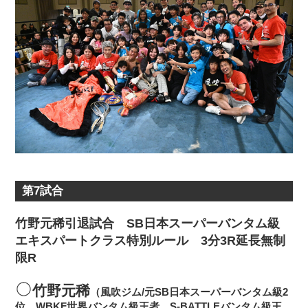
第7試合
竹野元稀引退試合 SB日本スーパーバンタム級
エキスパートクラス特別ルール 3分3R延長無制
限R
竹野元稀
（風吹ジム/元SB日本スーパーバンタム級2
位、WBKF世界バンタム級王者、S-BATTLEバンタム級王