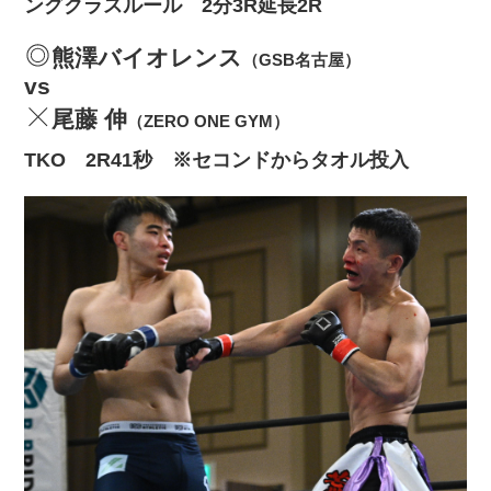
ングクラスルール 2分3R延長2R
熊澤バイオレンス
（GSB名古屋）
vs
尾藤 伸
（ZERO ONE GYM）
TKO 2R41秒 ※セコンドからタオル投入