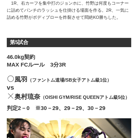
1R、右カーフを集中打のジョンホに、竹野は何度もコーナー
に詰めてパンチのラッシュを仕掛ける場面を作る。2R、一気に
詰める竹野がボディブローを炸裂させて悶絶KO勝ちした。
第5試合
46.0kg契約
MAX FCルール 3分3R
風羽
（ファントム道場/SB女子アトム級1位）
vs
奥村琉奈
（OISHI GYM/RISE QUEENアトム級5位）
判定2－0 ※30－29、29－29、30－29