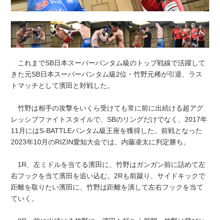
これまでSB日本スーパーバンタム級のトップ戦線で活躍して
きた元SB日本スーパーバンタム級2位・竹野元稀が引退、ラス
トマッチとして濱田と対戦した。
竹野は相手の攻撃をいくら受けても常に前に出続ける超アグ
レッシブファイトスタイルで、SBのリングだけでなく、2017年
11月にはS-BATTLEバンタム級王座を獲得した。前戦となった
2023年10月のRIZIN愛知大会では、内藤凌太に判定勝ち。
1R、左ミドルを当てる濱田に、竹野はガンガン前に詰めて左
右フックを当て濱田を追い込む。2Rも前蹴り、サイドキックで
距離を取りたい濱田に、竹野は距離を潰して左右フックを当て
ていく。