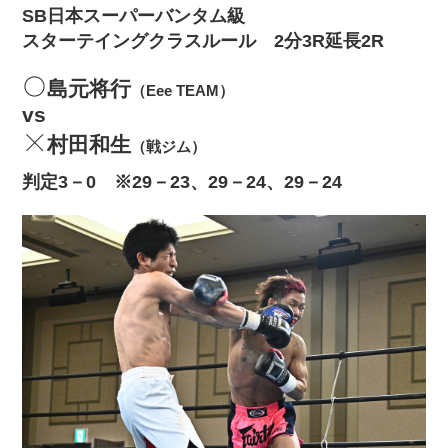
SB日本スーパーバンタム級
スターテイングクラスルール 2分3R延長2R
島元将行
（Eee TEAM）
vs
村田和生
（戦ジム）
判定3－0 ※29－23、29－24、29－24