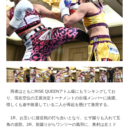
両者はともにRISE QUEENアトム級にもランキングしてお
り、現在空位の王座決定トーナメントの出場メンバーに抜擢。
惜しくも途中敗退している二人が再起を懸けて激突する。
1R、お互いに接近戦の打ち合いとなり、ヒザ蹴りも入れて互
角の攻防。2R、前蹴りがらワンツーの風羽に、奥村は左ミド