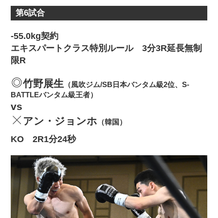
第6試合
-55.0kg契約
エキスパートクラス特別ルール 3分3R延長無制
限R
竹野展生
（風吹ジム/SB日本バンタム級2位、S-
BATTLEバンタム級王者）
vs
アン・ジョンホ
（韓国）
KO 2R1分24秒