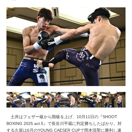
土井はフェザー級から階級を上げ、10月11日の『SHOOT
BOXING 2025 act.5』で長谷川平蔵に判定勝ちしたばかり。対
する久留は6月のYOUNG CAESER CUPで岡本琉聖に勝利し連