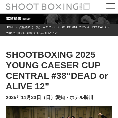
t
o
g
g
l
e
»
»
»
HOME
試合結果（一覧）
2025
SHOOTBOXING 2025 YOUNG CAESER
n
CUP CENTRAL #38“DEAD or ALIVE 12”
a
v
i
g
a
SHOOTBOXING 2025
t
i
YOUNG CAESER CUP
o
n
CENTRAL #38“DEAD or
ALIVE 12”
2025年11月23日（日）愛知・ホテル勝川