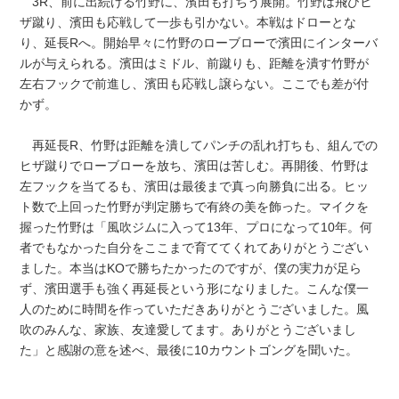
3R、前に出続ける竹野に、濱田も打ちう展開。竹野は飛びヒ
ザ蹴り、濱田も応戦して一歩も引かない。本戦はドローとな
り、延長Rへ。開始早々に竹野のローブローで濱田にインターバ
ルが与えられる。濱田はミドル、前蹴りも、距離を潰す竹野が
左右フックで前進し、濱田も応戦し譲らない。ここでも差が付
かず。
再延長R、竹野は距離を潰してパンチの乱れ打ちも、組んでの
ヒザ蹴りでローブローを放ち、濱田は苦しむ。再開後、竹野は
左フックを当てるも、濱田は最後まで真っ向勝負に出る。ヒッ
ト数で上回った竹野が判定勝ちで有終の美を飾った。マイクを
握った竹野は「風吹ジムに入って13年、プロになって10年。何
者でもなかった自分をここまで育ててくれてありがとうござい
ました。本当はKOで勝ちたかったのですが、僕の実力が足ら
ず、濱田選手も強く再延長という形になりました。こんな僕一
人のために時間を作っていただきありがとうございました。風
吹のみんな、家族、友達愛してます。ありがとうございまし
た」と感謝の意を述べ、最後に10カウントゴングを聞いた。