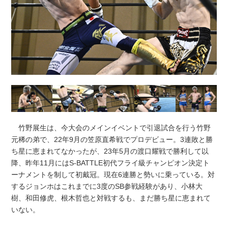
竹野展生は、今大会のメインイベントで引退試合を行う竹野
元稀の弟で、22年9月の笠原直希戦でプロデビュー。3連敗と勝
ち星に恵まれてなかったが、23年5月の渡口耀戦で勝利して以
降、昨年11月にはS-BATTLE初代フライ級チャンピオン決定ト
ーナメントを制して初戴冠。現在6連勝と勢いに乗っている。対
するジョンホはこれまでに3度のSB参戦経験があり、小林大
樹、和田修虎、根木哲也と対戦するも、まだ勝ち星に恵まれて
いない。