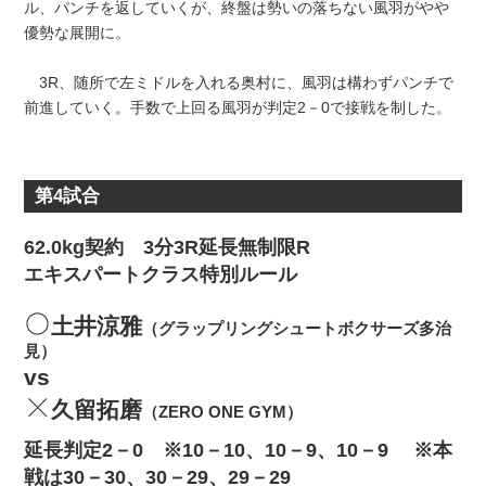
ル、パンチを返していくが、終盤は勢いの落ちない風羽がやや
優勢な展開に。
3R、随所で左ミドルを入れる奥村に、風羽は構わずパンチで
前進していく。手数で上回る風羽が判定2－0で接戦を制した。
第4試合
62.0kg契約 3分3R延長無制限R
エキスパートクラス特別ルール
土井涼雅
（グラップリングシュートボクサーズ多治
見）
vs
久留拓磨
（ZERO ONE GYM）
延長判定2－0 ※10－10、10－9、10－9 ※本
戦は30－30、30－29、29－29