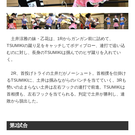
土井涼雅の妹・乙花は、1Rからガンガン前に詰めて、
TSUMIKIの蹴り足をキャッチしてボディブロー、連打で追い込
むのに対し、長身のTSUMIKIは掴んでのヒザ蹴りを入れてい
く。
2R、首投げトライの土井だがノーシュート。首相撲を仕掛け
るTSUMIKIに、土井は掴みながらのパンチを当てていく。3Rも
勢いの止まらない土井は左右フックの連打で前進。TSUMIKIは
首相撲も、左右フックを当てられる。判定で土井が勝利し、連
敗から脱出した。
第2試合