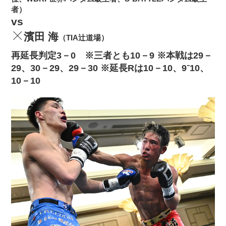
者）
vs
濱田 海
（TIA辻道場）
再延長判定3－0 ※三者とも10－9 ※本戦は29－
29、30－29、29－30 ※延長Rは10－10、9⁻10、
10－10