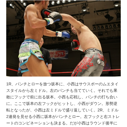
1R、パンチとローを放つ坂本に、小西はサウスポーのムエタイ
スタイルから左ミドル。左のパンチも当てていく。それでも果
敢にフックで前に出る坂本。小西も応戦し、パンチの打ち合い
に。ここで坂本の左フックがヒットし、小西がダウン。形勢逆
転となったが、小西は左ミドルで盛り返していく。2R、ミドル
2連発を見せる小西に坂本がパンチとロー。左フックと右ストレ
ートのコンビネーションも決まる。だが小西はラウンド後半に