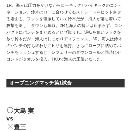
1R、海人は圧力をかけながらローキックとハイキックのコンビ
ネーション。鈴木のローに合わせて右ストレートをヒットさせ
る場面も。フックを強振していく鈴木だが、海人が落ち着いて
攻撃を返し、ダウンも奪取。2Rも海人の勢いは止まらず。コン
パクトにパンチをまとめるとヒザ蹴りも。逆転を狙いフックを
放つ鈴木だが、海人はしっかりディフェンス。3R、海人は鈴木
のパンチの打ち終わりにヒザを連打。さらにロープに詰めてパ
ンチをラッシュすると、レフェリーのダウンコールと同時にセ
コンドがタオルを投入。TKOで海人の圧勝となった。
オープニングマッチ第1試合
大島 実
vs
豊三