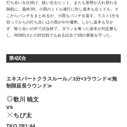
打ち合いを仕掛け、鋭い右をヒット。またも形勢が入れ替わる
熱戦に。最終3R、小西のミドル連打に対し坂本も右ミドル。そ
こからパンチをまとめるが、小西もパンチを返す。ラスト1分を
切ってからの打ち合いは小西がやや優勢。しかし坂本も引か
ず、殴り合いの中で試合終了。ダウンを奪った坂本が判定勝ち
し、REBELSとの対抗戦でもある試合でSBの看板を守った。
第4試合
エキスパートクラスルール／3分×3ラウンド≪無
制限延長ラウンド≫
歌川 暁文
vs
ちび太
TKO 2R1:44