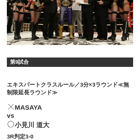
第9試合
エキスパートクラスルール／3分×3ラウンド≪無
制限延長ラウンド≫
MASAYA
vs
小見川 道大
3R判定3-0