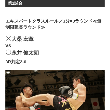
第1試合
エキスパートクラスルール／3分×3ラウンド≪無
制限延長ラウンド≫
大桑 宏章
vs
永井 健太朗
3R判定2-0