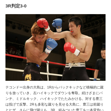
3R判定3-0
テコンドー出身の大島は、1Rからバックキックなど積極的に蹴
りを放っていき、左ハイキックでダウンを奪取。続けざまにパ
ンチ、ミドルキック、ハイキックでたたみかける。対する豊三
は投げで反撃。2Rも多彩な蹴りを見せる大島に、豊三は前蹴り
とヒザ、さらに飛び蹴りも。3R、組みついた豊三を一本背負い