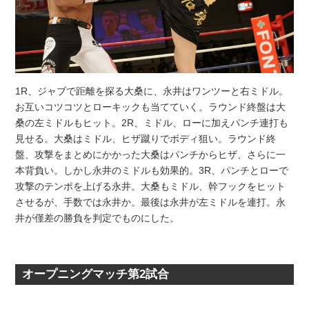
1R、ジャブで距離を探る大桑に、永井はワンツーと右ミドル。
お互いコツコツとローキックも当てていく。ラウンド終盤は大
桑の左ミドルもヒット。2R、ミドル、ローに加えパンチ連打も
見せる。大桑はミドル、ヒザ蹴りでボディ狙い。ラウンド終
盤、攻撃をまとめにかかった大桑はパンチからヒザ、さらに一
本背負い。しかし永井のミドルも効果的。3R、パンチとローで
攻撃のテンポを上げる永井。大桑もミドル、幹フックをヒット
させるが、手数では永井か。最後は永井が左ミドルを連打。永
井が僅差の勝負を判定でものにした。
オープニングマッチ第2試合