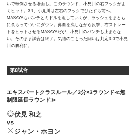
いで転倒させる場面も。このラウンド、小見川の右フックがよ
くヒット。3R、小見川は左右のフックでひたすら前へ。
MASAYAもパンチとミドルを返していくが、ラッシュをまとも
に食らってついにダウン。鼻血を流しながら反撃、右ストレー
トをヒットさせるMASAYAだが、小見川のパンチも止まらな
い。そのまま試合は終了。気迫のこもった闘いは判定3-0で小見
川の勝利に。
第8試合
エキスパートクラスルール／3分×3ラウンド≪無
制限延長ラウンド≫
伏見 和之
vs
ジャン・ホヨン