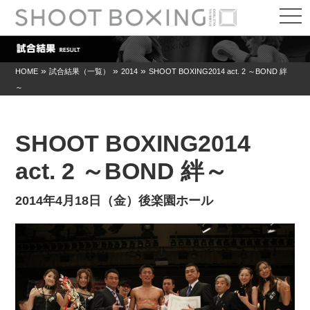
t
o
g
g
l
e
»
»
»
HOME
試合結果（一覧）
2014
SHOOT BOXING2014 act. 2 ～BOND 絆
n
～
a
v
i
g
a
SHOOT BOXING2014
t
i
act. 2 ～BOND 絆～
o
n
2014年4月18日（金）後楽園ホール