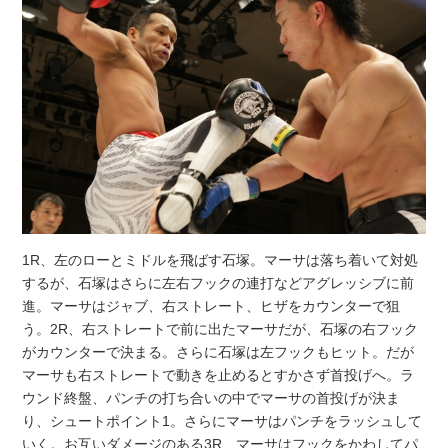
1R、左のローとミドルを飛ばす石塚。マーサは落ち着いて対処
するが、石塚はさらに左右フックの連打などアグレッシブに前
進。マーサはジャブ、右ストレート、ヒザをカウンターで狙
う。2R、右ストレートで前に出たマーサだが、石塚の右フック
がカウンターで決まる。さらに石塚は左フックもヒット。だが
マーサも右ストレートで動きを止めるとすかさず首投げへ。ラ
ウンド終盤、パンチの打ち合いの中でマーサの首投げが決ま
り、シュートポイント1。さらにマーサはパンチをラッシュして
いく。お互いダメージのある3R、マーサはフックをかわしてパ