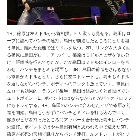
1R、篠原は左ミドルから首相撲。ヒザ蹴りも見せる。島田はロ
ープに詰めてパンチの連打。島田が前進したところにヒザを狙
う篠原。離れた距離ではミドルを放つ。2R、リングを大きく回
る篠原に島田がロー、アッパー。篠原はミドルとヒザを使い分
け、距離感を掴んできたか。だが島田はミドルにインローを合
わせ、パンチをまとめる場面も。3R、島田の前進をさばきなが
ら篠原がミドルとヒザ。さらに左ストレートも。島田もミドル
を返しながらパンチ。ボディへのフックも放っていく。篠原は
左ローも効果的。ラウンド後半、島田は組みつくと首投げでシ
ュートポイント1。ポイントにはならなかったがバックドロップ
にもトライする。4R、島田のパンチに合わせたヒザで篠原が前
進を開始。島田も引かずにパンチとミドルを打ち込んでいく。
篠原がヒザを打ったところにアッパーを合わせた島田はパンチ
の連打。ポイントではやや島田有利と思われる中で迎えた5R、
篠原が必死の形相で蹴りからパンチ連打。左ストレートがヒッ