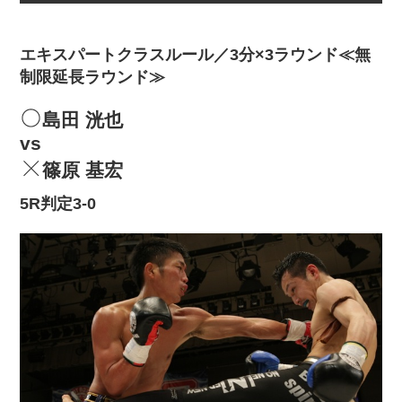
エキスパートクラスルール／3分×3ラウンド≪無
制限延長ラウンド≫
島田 洸也
vs
篠原 基宏
5R判定3-0