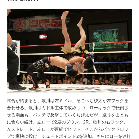
試合が始まると、歌川は左ミドル。そこへちび太が左フックを
合わせる。歌川はミドル主体で攻めつつ、ローキックで転倒さ
せる場面も。パンチで反撃していくちび太だが、蹴りをまとも
に食らい続け、左ローで2度のダウン。2R、歌川の右フック、
左ストレート、左ローが連続でヒット。そこからバックドロッ
プで豪快に投げ、シュートポイント2を追加。さらにローを連打