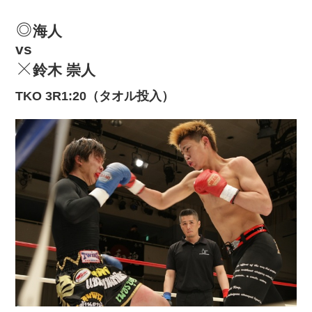
海人
vs
鈴木 崇人
TKO 3R1:20（タオル投入）