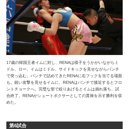
17歳の韓国王者イムに対し、RENAは様子をうかがいながらミ
ドル、ロー。イムはミドル、サイドキックを見せながらパンチ
で突っ込む。パンチで詰めてきたRENAに右フックを当てる場面
も。鋭い攻撃を見せるイムに、RENAはパンチで接近するとフロ
ントチョークへ。完璧な形で絞りあげるとイムは崩れ落ち、試
合終了。RENAがシュートボクサーとしての貫禄を示す勝利を収
めた。
第6試合