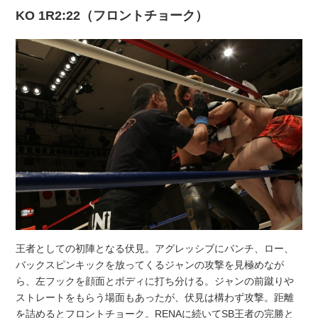
KO 1R2:22（フロントチョーク）
王者としての初陣となる伏見。アグレッシブにパンチ、ロー、
バックスピンキックを放ってくるジャンの攻撃を見極めなが
ら、左フックを顔面とボディに打ち分ける。ジャンの前蹴りや
ストレートをもらう場面もあったが、伏見は構わず攻撃。距離
を詰めるとフロントチョーク。RENAに続いてSB王者の完勝と