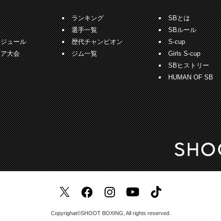
報
ランキング
SBとは
果
選手一覧
SBルール
ケジュール
歴代チャンピオン
S-cup
ュア大会
ジム一覧
Girls S-cup
SBヒストリー
HUMAN OF SB
Copyrighat©SHOOT BOXING, All rights reserved.