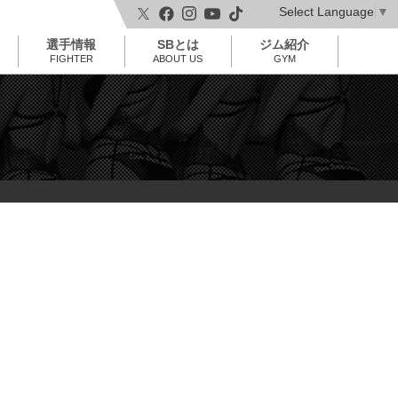
Select Language
▼
t
o
選手情報
SBとは
ジム紹介
g
g
FIGHTER
ABOUT US
GYM
l
e
n
a
v
i
g
a
t
i
o
n