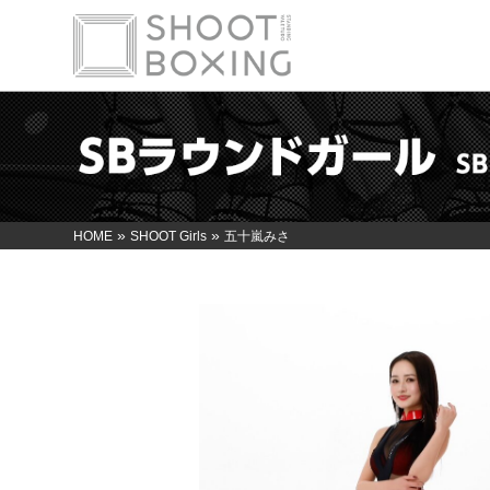
»
»
HOME
SHOOT Girls
五十嵐みさ