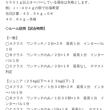
り５０１ｇ以上オーバーしている場合は失格とします。
例）Ｊｒ−４０ｋｇの部で出場希望
当日計量：４０．５ｋｇ→ＯＫ
４０．６ｋｇ→失格
◇ルール説明【試合時間】
【一般】
◯Ａクラス ワンマッチ／２分×２Ｒ 延長１分 インターバル
１分
◯Ｂクラス ワンマッチのみ／２分×１Ｒ 延長１分 インター
バル１分
◯Ｃクラス ワンマッチのみ／２分×１Ｒ 延長なし ※マスト
判定
【ジュニア（２５kg以下〜４２.５kg以下）】
◯Ａクラス ワンマッチ／１分３０秒×２Ｒ 延長１分 インタ
ーバル１分
◯Ｂクラス ワンマッチのみ／１分３０秒×１Ｒ 延長１分 イ
ンターバル１分
◯Ｃクラス ワンマッチのみ／1分×１Ｒ 延長なし ※マスト