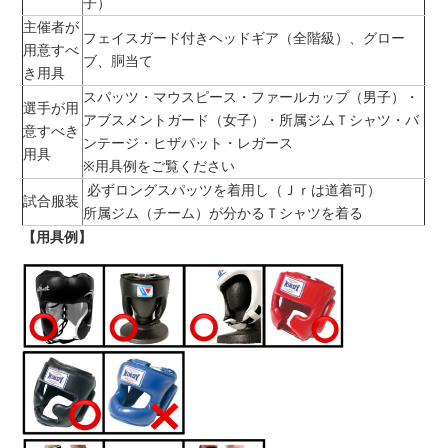
子）
主催者が
フェイスガード付きヘッドギア（全階級）、グロー
用意すべ
ブ、胴当て
き用具
スパッツ・マウスピース・ファールカップ（男子）・
選手が用
アブスメントガード（女子）・所属ジムＴシャツ・バ
意すべき
ンテージ・ヒザパット・レガース
用具
※用具例をご覧ください
必ずロングスパッツを着用し（Ｊｒは道着可）
試合服装
所属ジム（チーム）が分かるＴシャツを着る
【用具例】