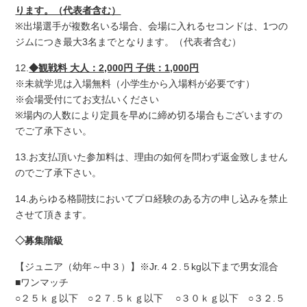
ります。（代表者含む）
※出場選手が複数名いる場合、会場に入れるセコンドは、1つの
ジムにつき最大3名までとなります。（代表者含む）
12.
◆観戦料 大人：2,000円 子供：1,000円
※未就学児は入場無料（小学生から入場料が必要です）
※会場受付にてお支払いください
※場内の人数により定員を早めに締め切る場合もございますの
でご了承下さい。
13.お支払頂いた参加料は、理由の如何を問わず返金致しません
のでご了承下さい。
14.あらゆる格闘技においてプロ経験のある方の申し込みを禁止
させて頂きます。
◇募集階級
【ジュニア（幼年～中３）】※Jr.４２.５kg以下まで男女混合
■ワンマッチ
○２５ｋｇ以下 ○２７.５ｋｇ以下 ○３０ｋｇ以下 ○３２.５