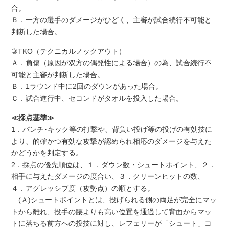
合。
Ｂ．一方の選手のダメージがひどく、主審が試合続行不可能と
判断した場合。
③TKO（テクニカルノックアウト）
Ａ．負傷（原因が双方の偶発性による場合）の為、試合続行不
可能と主審が判断した場合。
Ｂ．1ラウンド中に2回のダウンがあった場合。
Ｃ．試合進行中、セコンドがタオルを投入した場合。
≪採点基準≫
1．パンチ･キック等の打撃や、背負い投げ等の投げの有効技に
より、的確かつ有効な攻撃が認められ相応のダメージを与えた
かどうかを判定する。
2．採点の優先順位は、
１．ダウン数・シュートポイント
、
２．
相手に与えたダメージの度合い
、
３．クリーンヒットの数
、
４．アグレッシブ度（攻勢点）
の順とする。
(Ａ)シュートポイントとは、投げられる側の両足が完全にマッ
トから離れ、投手の腰よりも高い位置を通過して背面からマッ
トに落ちる前方への投技に対し、レフェリーが「シュート」コ