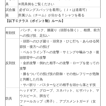
具
※用具例をご覧ください
試合服
必ずロングスパッツを着用し（Ｊｒは道着可）
装
所属ジム（チーム）が分かるＴシャツを着る
【以下Ｃクラス（ポイント制）ルール】
パンチ、キック、膝蹴り（頭部を除く）、相撲、前方
有効技
への投げ技、足払い
・頭部へのひざ蹴り・頭突き・ひじ打ち・あらゆる関
節技・後方への投げ
・ベルトライン下への攻撃・サミングや噛みつき・後
頭部背中への攻撃
反則技
・金的攻撃・倒れた相手への攻撃・ロープを使っての
攻撃
・膝をついての投げ技の防御・その他レフリーが危険
と判断した行為
・サバ折り・バスターなどの相手を頭から落とす技
ヘッドギア、グローブ、スネパット、ヒザパット、マ
ウスピース、胴当て
防具
ファールカップ（男子）、アブスメントガード（女