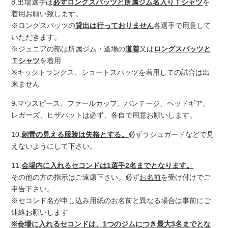
8.出場選手は
必ずロングスパッツと所属ジム名入りＴシャツ
を
着用お願い致します。
※ロングスパッツの
貸出は行っておりません
各選手で用意して
いただきます。
※ジュニアの部は所属ジム・道場の
道着
又は
ロングスパッツと
Ｔシャツ
を着用
※キックトランクス、ショートスパッツを着用しての試合は出
来ません
9.マウスピース、ファールカップ、バンテージ、ヘッドギア、
レガーズ、ヒザパットは必ず、各自で用意お願いします。
10.
刺青の見える服装は失格とする。
必ずラシュガードなどで見
えないようにして下さい。
11.
会場内に入れるセコンドは1選手2名までとなります。
その他の方の指示はご遠慮下さい。必ず
お名前
を受け付けでご
申告下さい。
※セコンド名が申し込み用紙のお名前と異なる場合は事前にご
連絡お願いします
※会場に入れるセコンドは、1つのジムにつき最大3名までとな