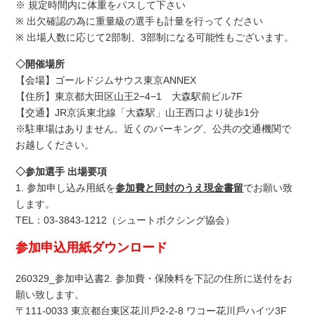
※ 規定時間内に体重をパスして下さい
※ 出欠確認の為に重量級の選手も計量を行ってください
※ 出場人数に応じて2部制、3部制になる可能性もございます。
◇開催場所
【会場】ゴールドジムサウス東京ANNEX
【住所】東京都大田区山王2−4−1 大森駅前ビル7F
【交通】JR京浜東北線「大森駅」山王西口より徒歩1分
※駐車場はありません。近くのパーキング、公共の交通機関で
お越しください。
◇参加選手 出場要項
1. 参加申し込み用紙を
参加費と同封のうえ現金書留
でお願い致
します。
TEL：03-3843-1212（シュートボクシング協会）
参加申込用紙ダウンロード
260329_参加申込書
2. 参加費・保険料を下記の住所に送付をお
願い致します。
〒111-0033 東京都台東区花川⼾2-2-8 ワコー花川⼾ハイツ3F