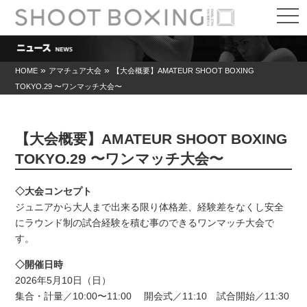
t
o
g
g
l
e
»
»
HOME
アマチュア大会
【大会概要】AMATEUR SHOOT BOXING
n
TOKYO.29 〜ワンマッチ大会〜
a
v
i
g
a
【大会概要】AMATEUR SHOOT BOXING
t
i
TOKYO.29 〜ワンマッチ大会〜
o
n
◇大会コンセプト
ジュニアから大人まで出来る限り体格差、経験差をなくし安全
にラウンド制の試合経験を積む事のできるワンマッチ大会で
す。
◇開催日時
2026年5月10日（日）
集合・計量／10:00〜11:00 開会式／11:10 試合開始／11:30