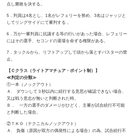
点し勝敗を決する。
5．判員は
4
名とし、1名がレフェリーを努め、
3
名はジャッジと
してリングサイドにて審判する
。
6．万が一審判員に抗議する等の行いがあった場合、レフェリー
にはその選手、セコンドの退場を命ずる権限がある。
7．タックルから、リフトアップして頭から落とすバスターの禁
止。
【Ｃクラス（ライトアマチュア・ポイント制）】
≪判定の分類≫
①一本（ノックアウト）
Ａ. ダウンして３秒以内に続行する意思が確認できない場合、
又は戦う意志が無いと判断された時。
Ｂ． 一方の選手のダメージがひどく、主審が試合続行不可能
と判断した場合。
②ＴＫＯ（テクニカルノックアウト）
Ａ. 負傷（原因が双方の偶発性による場合）の為、試合続行不