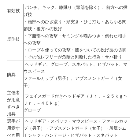
パンチ、キック、膝蹴り（頭部を除く）、前方への投
有効技
げ技
・頭部へのひざ蹴り・頭突き・ひじ打ち・あらゆる関
節技・後方への投げ
・下腹部への攻撃・サミングや噛みつき・倒れた相手
反則技
への攻撃
・ロープを使っての攻撃・膝をついての投げ技の防御
・その他レフリーが危険と判断した行為・サバ折り
ヘッドギア、グローブ、スネパット、ヒザパット、マ
ウスピース
防具
ファールカップ（男子）、アブスメントガード（女
子）
主催者
フェイスガード付きヘッドギア（Ｊｒ．－２５ｋｇ〜
が用意
Ｊｒ．－４０ｋｇ）
すべき
グローブ
用具
選手が
ヘッドギア・スパッツ・マウスピース・ファールカッ
用意す
プ（男子）・アブスメントガード（女子）・所属ジム
べき用
Ｔシャツ・バンテージ・ヒザパット・スネパット