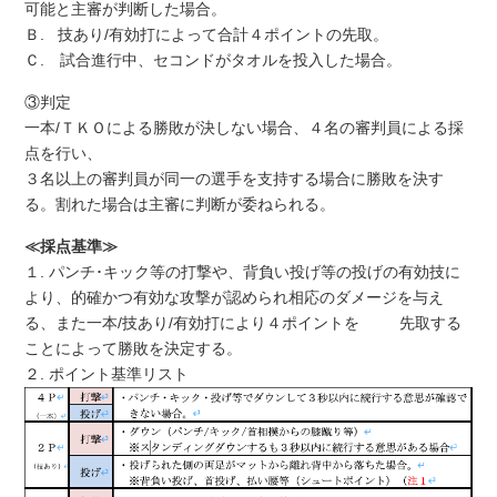
可能と主審が判断した場合。
Ｂ. 技あり/有効打によって合計４ポイントの先取。
Ｃ. 試合進行中、セコンドがタオルを投入した場合。
③判定
一本/ＴＫＯによる勝敗が決しない場合、４名の審判員による採
点を行い、
３名以上の審判員が同一の選手を支持する場合に勝敗を決す
る。割れた場合は主審に判断が委ねられる。
≪採点基準≫
１. パンチ･キック等の打撃や、背負い投げ等の投げの有効技に
より、的確かつ有効な攻撃が認められ相応のダメージを与え
る、また一本/技あり/有効打により４ポイントを 先取する
ことによって勝敗を決定する。
２. ポイント基準リスト