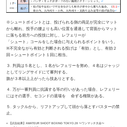
※シュートポイントとは、投げられる側の両足が完全にマット
から離れ、投手の腰よりも高い位置を通過して背面からマット
に落ちる前方への投技に対し、レフェリーが
「シュート」コールをした場合に与えられるポイントをいう。
※不完全ながら有効と判断される投げは「有効」とし、有効２
回＝シュートポイント１回に相当。
３. 判員は５名とし、１名がレフェリーを努め、４名はジャッジ
としてリングサイドにて審判する。
旗が３本以上上がったら技ありとする。
４. 万が一審判員に抗議する等の行いがあった場合、レフェリー
にはその選手、セコンドの退場を 命ずる権限がある。
５. タックルから、リフトアップして頭から落とすバスターの禁
止。
«
【試合結果】AMATEUR SHOOT BOXING TOKYO.28 〜ワンマッチ大会〜