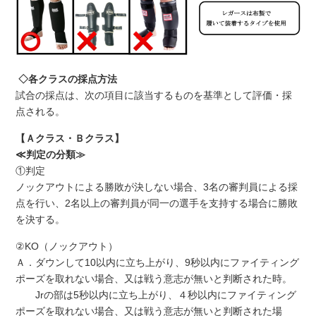
◇各クラスの採点方法
試合の採点は、次の項目に該当するものを基準として評価・採
点される。
【Ａクラス・Ｂクラス】
≪判定の分類≫
①
判定
ノックアウトによる勝敗が決しない場合、3名の審判員による採
点を行い、2名以上の審判員が同一の選手を支持する場合に勝敗
を決する。
②KO
（ノックアウト）
Ａ．ダウンして10以内に立ち上がり、9秒以内にファイティング
ポーズを取れない場合、又は戦う意志が無いと判断された時。
Jrの部は5秒以内に立ち上がり、４秒以内にファイティング
ポーズを取れない場合、又は戦う意志が無いと判断された場