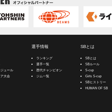
選手情報
SBとは
報
ランキング
SBとは
果
選手一覧
SBルール
ケジュール
歴代チャンピオン
S-cup
ュア大会
ジム一覧
Girls S-cup
SBヒストリー
HUMAN OF SB