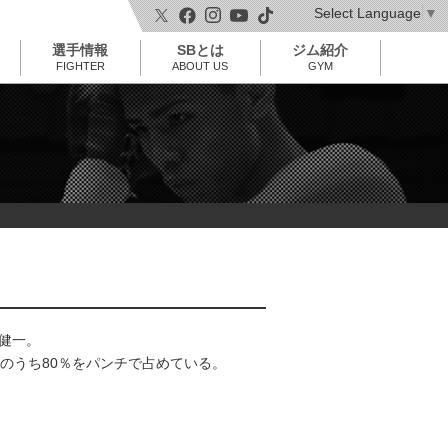
Select Language
▼
t
o
選手情報
SBとは
ジム紹介
g
g
FIGHTER
ABOUT US
GYM
l
e
n
a
v
i
g
a
t
i
o
n
健一。
ちのうち80％をパンチで占めている。