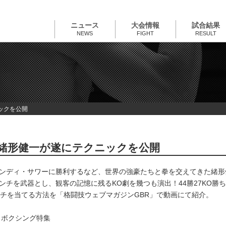
ニュース
大会情報
試合結果
NEWS
FIGHT
RESULT
ックを公開
”緒形健一が遂にテクニックを公開
ンディ・サワーに勝利するなど、世界の強豪たちと拳を交えてきた緒形
ンチを武器とし、観客の記憶に残るKO劇を幾つも演出！44勝27KO勝
チを当てる方法を「格闘技ウェブマガジンGBR」で動画にて紹介。
！
トボクシング特集