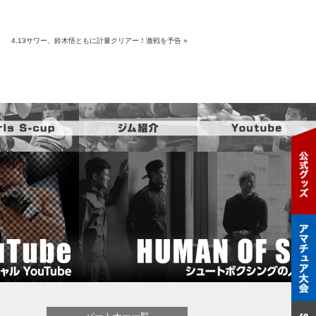
4.13サワー、鈴木悟ともに計量クリアー！激戦を予告
»