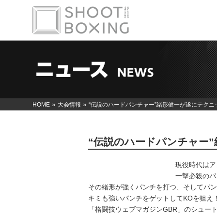
»
»
HOME
大会情報
“伝説のハードパンチャー”緒形健一が遂にテクニ
“伝説のハードパンチャー
現役時代はア
一撃必殺のパ
その緒形が強くパンチを打つ、そしてパン
キミも強いパンチをゲットしてKOを狙え
「格闘技ウェブマガジンGBR」のシュー