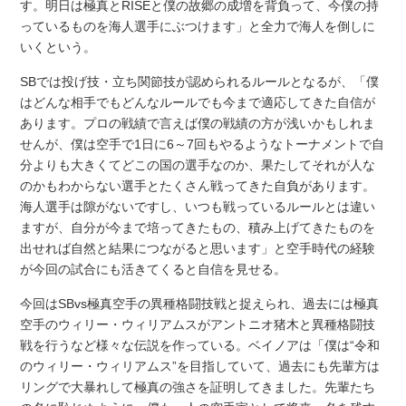
す。明日は極真とRISEと僕の故郷の成増を背負って、今僕の持
っているものを海人選手にぶつけます」と全力で海人を倒しに
いくという。
SBでは投げ技・立ち関節技が認められるルールとなるが、「僕
はどんな相手でもどんなルールでも今まで適応してきた自信が
あります。プロの戦績で言えば僕の戦績の方が浅いかもしれま
せんが、僕は空手で1日に6～7回もやるようなトーナメントで自
分よりも大きくてどこの国の選手なのか、果たしてそれが人な
のかもわからない選手とたくさん戦ってきた自負があります。
海人選手は隙がないですし、いつも戦っているルールとは違い
ますが、自分が今まで培ってきたもの、積み上げてきたものを
出せれば自然と結果につながると思います」と空手時代の経験
が今回の試合にも活きてくると自信を見せる。
今回はSBvs極真空手の異種格闘技戦と捉えられ、過去には極真
空手のウィリー・ウィリアムスがアントニオ猪木と異種格闘技
戦を行うなど様々な伝説を作っている。ベイノアは「僕は“令和
のウィリー・ウィリアムス”を目指していて、過去にも先輩方は
リングで大暴れして極真の強さを証明してきました。先輩たち