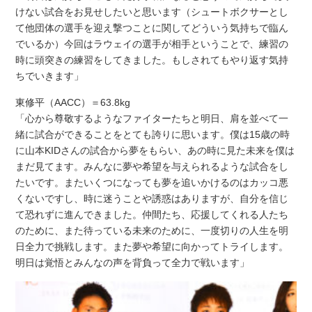
けない試合をお見せしたいと思います（シュートボクサーとし
て他団体の選手を迎え撃つことに関してどういう気持ちで臨ん
でいるか）今回はラウェイの選手が相手ということで、練習の
時に頭突きの練習をしてきました。もしされてもやり返す気持
ちでいきます」
東修平（AACC）＝63.8kg
「心から尊敬するようなファイターたちと明日、肩を並べて一
緒に試合ができることをとても誇りに思います。僕は15歳の時
に山本KIDさんの試合から夢をもらい、あの時に見た未来を僕は
まだ見てます。みんなに夢や希望を与えられるような試合をし
たいです。またいくつになっても夢を追いかけるのはカッコ悪
くないですし、時に迷うことや誘惑はありますが、自分を信じ
て恐れずに進んできました。仲間たち、応援してくれる人たち
のために、また待っている未来のために、一度切りの人生を明
日全力で挑戦します。また夢や希望に向かってトライします。
明日は覚悟とみんなの声を背負って全力で戦います」