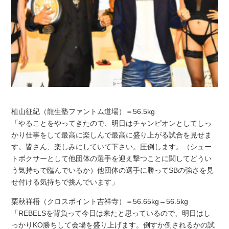
植山征紀（龍生塾ファントム道場）＝56.5kg
「やることをやってきたので、明日はチャンピオンとしてしっ
かり仕事をして最高に楽しんで最高に盛り上がる試合を見せま
す。皆さん、楽しみにしていて下さい。圧倒します。（シュー
トボクサーとして他団体の選手を迎え撃つことに関してどうい
う気持ちで臨んでいるか）他団体の選手に勝ってSBの強さを見
せ付ける気持ちで挑んでいます」
栗秋祥梧（クロスポイント吉祥寺）＝56.65kg→56.5kg
「REBELSを背負って今日は来たと思っているので、明日はし
っかりKO勝ちして会場を盛り上げます。倒すか倒されるかの試