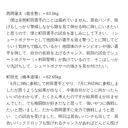
西岡蓮太（龍生塾）＝63.0kg
「僕は全然町田選手のことは舐めていません。居合パンチ、投
げもしっかり警戒しながら隙を見て倒せる時に倒しにいきたい
と思うので、僕と町田選手の試合を楽しみにして下さい。（シ
ュートボクサーとして他団体の選手を迎え撃つことに関してど
ういう気持ちで臨んでいるか）他団体のチャンピオンや強い選
手を倒して、自分の名前を上げるチャンス。前回の試合でシュ
ートボクサー（＝村田聖明）が負けているので、そこはしっか
り仇討ちして、シュートボクサーの強さを見せ付けたい」
町田光（橋本道場）＝62.65kg
「6月にSBに参戦して村田選手とやり、7月にRIZINに参戦しま
したが思うような結果が出なく、今後自分がどこに向かったら
いいのかわからず、たくさん考えたのですが結局答えが出ませ
んでした。でも格闘技が好きだなと思って、強いやつに挑戦し
たいと思いました。だから西岡選手に全力で挑戦しようと思
い、この試合を受けました。明日は居合いパンチも出して、居
合いバックドロップも投げれるチャンスがあればどんどん投げ