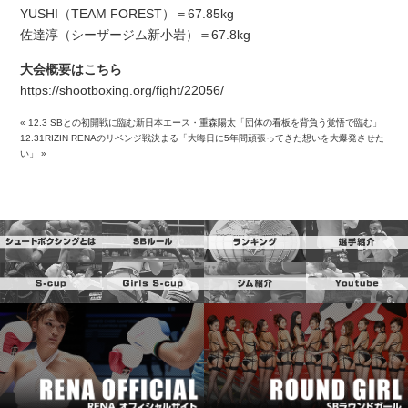
YUSHI（TEAM FOREST）＝67.85kg
佐達淳（シーザージム新小岩）＝67.8kg
大会概要はこちら
https://shootboxing.org/fight/22056/
«
12.3 SBとの初開戦に臨む新日本エース・重森陽太「団体の看板を背負う覚悟で臨む」
12.31RIZIN RENAのリベンジ戦決まる「大晦日に5年間頑張ってきた想いを大爆発させた
い」
»