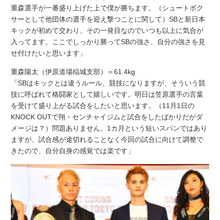
重森選手が一番盛り上げた上で僕が勝ちます。（シュートボク
サーとして他団体の選手を迎え撃つことに関して）SBと新日本
キックが初めて交わり、その一発目なのでいつも以上に気合が
入ってます。ここでしっかり勝ってSBの強さ、自分の強さを見
せ付けたいと思います」
重森陽太（伊原道場稲城支部）＝61.4kg
「SBはキックとは違うルール、競技になりますが、そういう競
技に呼ばれて格闘家として嬉しいです。明日は笠原選手の言葉
を受けて盛り上がる試合をしたいと思います。（11月1日の
KNOCK OUTで翔・センチャイジムと試合をしたばかりだがダ
メージは？）問題ありません。1カ月という短いスパンではあり
ますが、試合感が途切れることなく今回の試合に向けて調整で
きたので、自分自身の感覚では楽です」