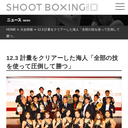
t
o
g
g
l
e
»
»
HOME
大会情報
12.3 計量をクリアーした海人「全部の技を使って圧倒して
n
勝つ」
a
v
i
g
a
12.3 計量をクリアーした海人「全部の技
t
i
を使って圧倒して勝つ」
o
n