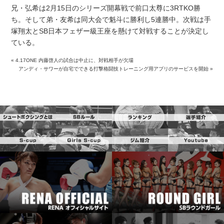
兄・弘希は2月15日のシリーズ開幕戦で前口太尊に3RTKO勝
ち。そして弟・友希は同大会で魁斗に勝利し5連勝中。次戦は手
塚翔太とSB日本フェザー級王座を懸けて対戦することが決定し
ている。
«
4.17ONE 内藤啓人の試合は中止に、対戦相手が欠場
アンディ・サワーが自宅でできる打撃格闘技トレーニング用アプリのサービスを開始
»