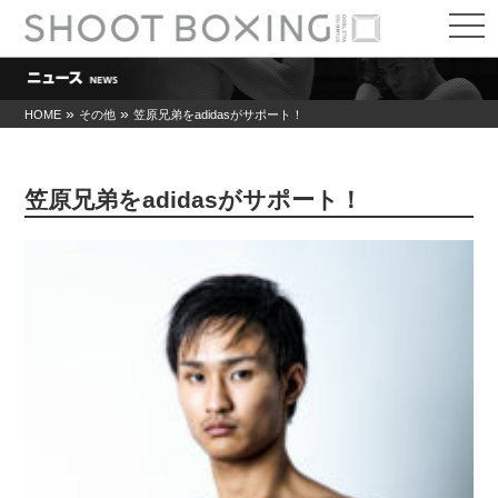
t
o
g
g
l
e
»
»
HOME
その他
笠原兄弟をadidasがサポート！
n
a
v
i
笠原兄弟をadidasがサポート！
g
a
t
i
o
n