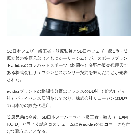
SB日本フェザー級王者・笠原弘希とSB日本フェザー級1位・笠
原友希の笠原兄弟（ともにシーザージム）が、スポーツブラン
ドadidasのコンバットスポーツ（格闘技）分野の販売代理店で
ある株式会社リュウジンとスポンサー契約を結んだことが発表
された。
adidasブランドの格闘技分野はフランスのDD社（ダブルディー
社）がライセンス展開をしており、株式会社リュージンはDD社
の日本での販売代理店。
笠原兄弟は今後、SB日本スーパーライト級王者・海人（TEAM
F.O.D）と同じく試合コスチュームにもadidasのロゴマークを付
けて戦うこととなる。