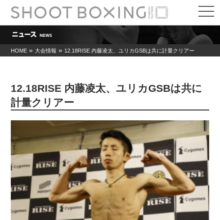
t
o
g
g
l
e
»
»
HOME
大会情報
12.18RISE 内藤凌太、ユリカGSBは共に計量クリアー
n
a
v
i
12.18RISE 内藤凌太、ユリカGSBは共に
g
a
計量クリアー
t
i
o
n