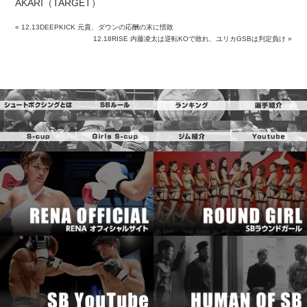
AKARI（TARGET）
«
12.13DEEPKICK 元貴、ダウンの応酬の末に惜敗
12.18RISE 内藤凌太は逆転KOで敗れ、ユリカGSBは判定負け
»