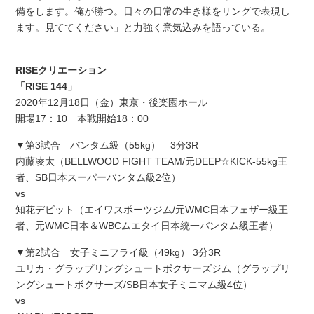
備をします。俺が勝つ。日々の日常の生き様をリングで表現し
ます。見ててください」と力強く意気込みを語っている。
RISEクリエーション
「RISE 144」
2020年12月18日（金）東京・後楽園ホール
開場17：10 本戦開始18：00
▼第3試合 バンタム級（55kg） 3分3R
内藤凌太（BELLWOOD FIGHT TEAM/元DEEP☆KICK-55kg王
者、SB日本スーパーバンタム級2位）
vs
知花デビット（エイワスポーツジム/元WMC日本フェザー級王
者、元WMC日本＆WBCムエタイ日本統一バンタム級王者）
▼第2試合 女子ミニフライ級（49kg） 3分3R
ユリカ・グラップリングシュートボクサーズジム（グラップリ
ングシュートボクサーズ/SB日本女子ミニマム級4位）
vs