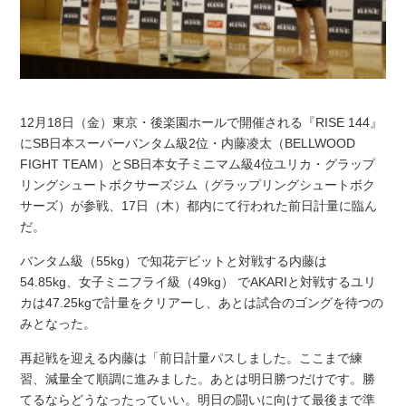
12月18日（金）東京・後楽園ホールで開催される『RISE 144』
にSB日本スーパーバンタム級2位・内藤凌太（BELLWOOD
FIGHT TEAM）とSB日本女子ミニマム級4位ユリカ・グラップ
リングシュートボクサーズジム（グラップリングシュートボク
サーズ）が参戦、17日（木）都内にて行われた前日計量に臨ん
だ。
バンタム級（55kg）で知花デビットと対戦する内藤は
54.85kg、女子ミニフライ級（49kg） でAKARIと対戦するユリ
カは47.25kgで計量をクリアーし、あとは試合のゴングを待つの
みとなった。
再起戦を迎える内藤は「前日計量パスしました。ここまで練
習、減量全て順調に進みました。あとは明日勝つだけです。勝
てるならどうなったっていい。明日の闘いに向けて最後まで準