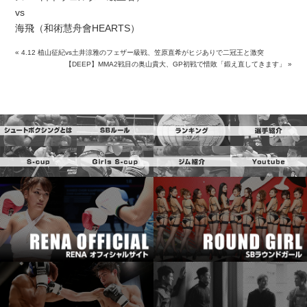
vs
海飛（和術慧舟會HEARTS）
«
4.12 植山征紀vs土井涼雅のフェザー級戦、笠原直希がヒジありで二冠王と激突
【DEEP】MMA2戦目の奥山貴大、GP初戦で惜敗「鍛え直してきます」
»