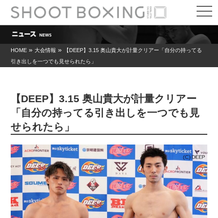
t
o
g
g
l
e
»
»
HOME
大会情報
【DEEP】3.15 奥山貴大が計量クリアー「自分の持ってる
n
引き出しを一つでも見せられたら」
a
v
i
g
a
【DEEP】3.15 奥山貴大が計量クリアー
t
i
「自分の持ってる引き出しを一つでも見
o
せられたら」
n