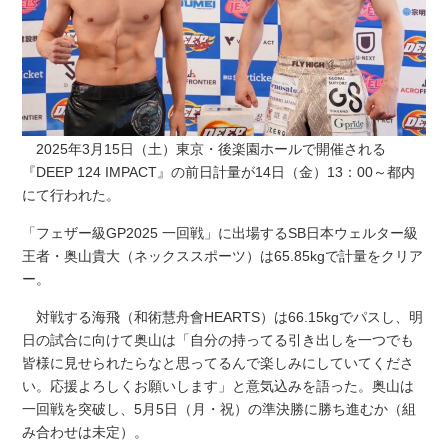
2025年3月15日（土）東京・後楽園ホールで開催される
『DEEP 124 IMPACT』の前日計量が14日（金）13：00～都内
にて行われた。
「フェザー級GP2025 一回戦」に出場するSB日本ウェルター級
王者・奥山貴大（ネックススポーツ）は65.85kgで計量をクリア
ー。
対戦する海飛（和術慧舟會HEARTS）は66.15kgでパスし、明
日の試合に向けて奥山は「自分の持ってる引き出しを一つでも
皆様に見せられたらなと思ってるんで楽しみにしていてくださ
い。応援よろしくお願いします」と意気込みを語った。奥山は
一回戦を突破し、5月5日（月・祝）の準決勝に勝ち進むか（組
み合わせは未定）。