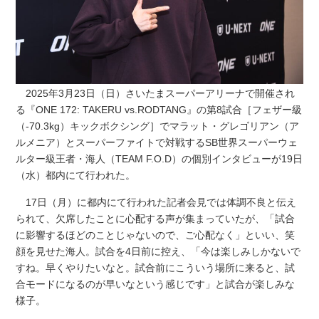
2025年3月23日（日）さいたまスーパーアリーナで開催され
る『ONE 172: TAKERU vs.RODTANG』の第8試合［フェザー級
（-70.3kg）キックボクシング］でマラット・グレゴリアン（ア
ルメニア）とスーパーファイトで対戦するSB世界スーパーウェ
ルター級王者・海人（TEAM F.O.D）の個別インタビューが19日
（水）都内にて行われた。
17日（月）に都内にて行われた記者会見では体調不良と伝え
られて、欠席したことに心配する声が集まっていたが、「試合
に影響するほどのことじゃないので、ご心配なく」といい、笑
顔を見せた海人。試合を4日前に控え、「今は楽しみしかないで
すね。早くやりたいなと。試合前にこういう場所に来ると、試
合モードになるのが早いなという感じです」と試合が楽しみな
様子。