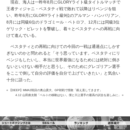
現在、海人は一昨年8月にGLORYライト級タイトルマッチで
王者ティジャニ・ベスタティ戦で敗れて以降はリベンジを狙
い、昨年6月にGLORYライト級9位のアルマン・ハンバリアン、
8月には同級6位のドラゴミール・ペトロフ、12月には同級3位
ゲリック・ビレットを撃破し、着々とベスタティへの再戦に向
けて進んでいる。
ベスタティとの再戦に向けての今回の一戦は通過点にしかす
ぎないのかと問われると「そう思っています。ベスタティにリ
ベンジもしたいし、本当に世界最強になるためには絶対に倒さ
ないといけない相手だと思うし、そのためにグレゴリアン選手
をここで倒して自分の評価を自分で上げていきたい」と気合い
十分に語った。
«
【DEEP】MMA2戦目の奥山貴大、GP初戦で惜敗「鍛え直してきます」
4.12 山田彪太朗「ベルトの移動はない。僕と川上選手の最高の試合を楽しみに」
»