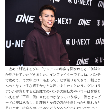
改めて対戦するグレゴリンアンの印象を聞かれると「何試合
か見させていただきました。インファイターですよね。パンチ
で攻めて、その中にローもあって、ヒザ蹴りもできて、割とま
んべんなく上手な選手かなとは思いました」という。グレゴリ
アンが得意とする近距離でのパンチの回転力やパワーは脅威と
いえるが「正直、僕に当たるのかなっていう感じ。僕とはスピ
ードに差はあるし、距離感とか僕の方が全然しっかり取れると
思います。試合をやってみてどうなるか分からないですけど、