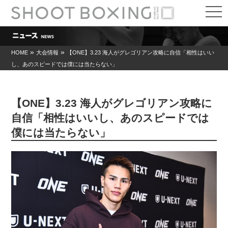
t
o
g
g
l
e
»
»
HOME
大会情報
【ONE】3.23 海人がグレゴリアン攻略に自信「相性はいい
n
し、あのスピードでは僕には当たらない」
a
v
i
g
a
【ONE】3.23 海人がグレゴリアン攻略に
t
i
自信「相性はいいし、あのスピードでは
o
僕には当たらない」
n