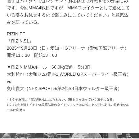
選手はムエタイではレジェンド的な存在で対戦するのが楽しみ
です。今回MMA4戦目ですが、MMAファイターとして進化して
いる姿をお見せするので楽しみにしていてください」と意気込
みを語っている。
RIZIN FF
「RIZIN.51」
2025年9月28日（日）愛知・IGアリーナ（愛知国際アリーナ）
開場11：30 開始13：00
▼RIZIN MMAルール 66.0kg契約 5分3R
大和哲也（大和ジム/元K-1 WORLD GPスーパーライト級王者）
vs
奥山貴大（NEX SPORTS/第2代SB日本ウェルター級王者）
«
8.9 手塚翔太「僕の勢いは止められない。SBを引っ張っていく選手になる」
8.9 SB史上初！イモトvs笠原弘希のタイトルマッチはOFG、ヒジ打ちありの超過激なル
ールに変更
»