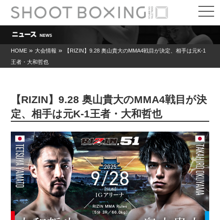
t
o
g
g
l
e
»
»
HOME
大会情報
【RIZIN】9.28 奥山貴大のMMA4戦目が決定、相手は元K-1
n
王者・大和哲也
a
v
i
g
a
【RIZIN】9.28 奥山貴大のMMA4戦目が決
t
i
定、相手は元K-1王者・大和哲也
o
n