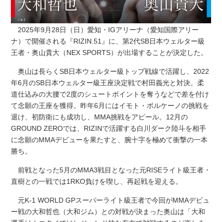
2025年9月28日（日）愛知・IGアリーナ（愛知国際アリー
ナ）で開催される『RIZIN.51』に、第2代SB日本ウェルター級
王者・奥山貴大（NEX SPORTS）が出場することが決定した。
奥山は長らくSB日本ウェルター級トップ戦線で活躍し、2022
年6月のSB日本ウェルター級王座決定戦で村田義光と対決。柔
道仕込みの大腰で2度のシュートポイントを奪うなどで差を付け
て念願の王座を獲得。昨年6月にはイモト・ボルケーノの挑戦を
退け、初防衛にも成功し、MMA挑戦をアピール。12月の
GROUND ZEROでは、RIZINで活躍する白川ダーク陸斗を相手
に念願のMMAデビューを果たすと、腕十字を極めて衝撃の一本
勝ち。
前戦となった5月のMMA3戦目となった元RISEライト級王者・
直樹との一戦では1RKO負けを喫し、再起戦を迎える。
元K-1 WORLD GPスーパーライト級王者で今回がMMAデビュ
ー戦の大和哲也（大和ジム）との対戦が決まった奥山は「大和