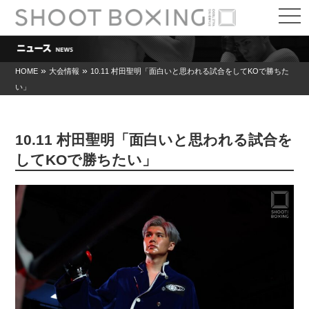
t
o
g
g
l
e
»
»
HOME
大会情報
10.11 村田聖明「面白いと思われる試合をしてKOで勝ちた
n
い」
a
v
i
g
a
10.11 村田聖明「面白いと思われる試合を
t
i
してKOで勝ちたい」
o
n