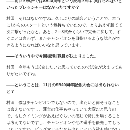
――前回の試合ではSB40周年という記念の年に負けられないと
いったプレッシャーはなかったですか？
村田 それはないですね。久しぶりの試合ということで、本当
に1からのスタートという気持ちでいたので、とりあえず勝てて
次に繋がったなと。あと、2～3試合くらいで完全に戻して、す
ぐにとは言わず、またチャンピオンを目指せるような試合がで
きるようになればいいなと思っています。
――そういう中で今回復帰2戦目が決まりました。
村田 今年もう1試合したいと思っていたので試合が決まってあ
りがたいですね。
――ということは、11月のSB40周年記念大会には出られない
と？
村田 僕はチャンピオンでもないので、出たいと偉そうなこと
は言えないですし、運営の仕事もやっていて大変だと思うの
で、もしタイミングがあえばぐらいの感じで特に出場すること
は考えてないですし、チャンピオンや他の選手を優先してもら
いたいですね。ビッグマッチだから出たいという欲も特にない