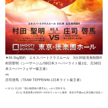
▼65.5kg契約 エキスパートクラスルール 3分3R延長無制限R
村田聖明（シーザージム/SB日本スーパーライト級1位、元SB日
本スーパーフェザー級王者）
vs
庄司啓馬（TEAM TEPPEN/M-1日本ライト級王者）
«
10.11 川上叶「僕が他団体の選手をしっかり完封する」
10.11 笠原直希がDEEP☆KICKランカーと激突、長谷川平蔵vs土井涼雅が決定
»