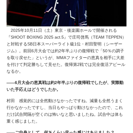
2025年10月11日（土）東京・後楽園ホールで開催される
『SHOOT BOXING 2025 act.5』で庄司啓馬（TEAM TEPPEN）
と対戦するSB日本スーパーライト級1位・村田聖明（シーザー
ジム）。前回6月大会では約2年半ぶりの復帰戦で「50％の調子
を取り戻せた」というが、MMAファイターの恵真を相手に大差
を付けて判定勝ちして見せた。復帰第2戦では完全復活アピール
なるか。
――6月大会の恵真戦は約2年半ぶりの復帰戦でしたが、実際動
いた手応えはどうでしたか。
村田 感覚的には全然動けなかったですね。減量も全然うまく
行かなかったですし、当日もやっぱり動けなかったので、これ
だけ試合間隔が空くのは怖いなと思いましたね。試合中は体も
重く感じました。
――ご自身として、何％くらい戻った感じはありました？