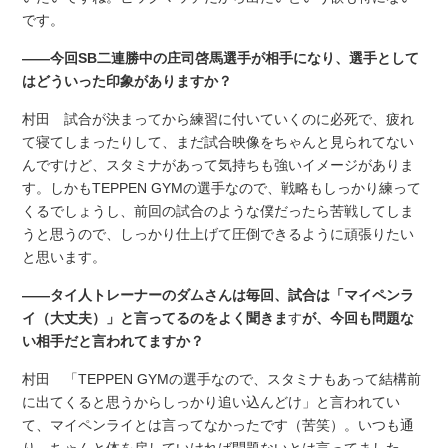
です。
――今回SB二連勝中の庄司啓馬選手が相手になり、選手として
はどういった印象がありますか？
村田 試合が決まってから練習に付いていくのに必死で、疲れ
て寝てしまったりして、まだ試合映像をちゃんと見られてない
んですけど、スタミナがあって気持ちも強いイメージがありま
す。しかもTEPPEN GYMの選手なので、戦略もしっかり練って
くるでしょうし、前回の試合のような僕だったら苦戦してしま
うと思うので、しっかり仕上げて圧倒できるように頑張りたい
と思います。
――タイ人トレーナーのダムさんは毎回、試合は「マイペンラ
イ（大丈夫）」と言ってるのをよく聞きま
す
が、今回も問題な
い相手だと言われてますか？
村田 「TEPPEN GYMの選手なので、スタミナもあって結構前
に出てくると思うからしっかり追い込んどけ」と言われてい
て、マイペンライとは言ってなかったです（苦笑）。いつも通
り、ちゃんと体を戻していければ問題ないとは言ってました