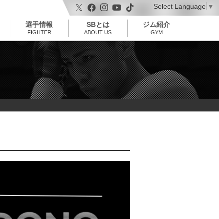
Select Language
▼
t
o
選手情報
SBとは
ジム紹介
g
g
FIGHTER
ABOUT US
GYM
l
e
n
a
v
i
g
a
t
i
o
n