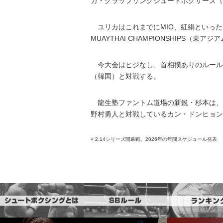
カ・グラップリングシュートボクサーズ（
ユリカはこれまでにMIO、紅絹といった日
MUAYTHAI CHAMPIONSHIPS（
今大会はヒジなし、首相撲ありのルールで実施
（韓国）と対戦する。
龍生塾ファントム道場の新鋭・杉本は、5日
野村勇人と対戦しているカン・ドンヒョン
«
2.14シリーズ開幕戦、2026年の年間スケジュール発表