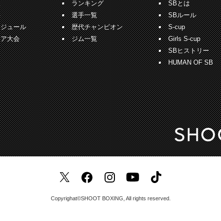
報
ランキング
SBとは
果
選手一覧
SBルール
ケジュール
歴代チャンピオン
S-cup
ュア大会
ジム一覧
Girls S-cup
SBヒストリー
HUMAN OF SB
Copyrighat©SHOOT BOXING, All rights reserved.