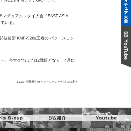
）が出場することが決定した。
ュアムエタイ大会『EAST ASIA
得している。
連盟 KMF-52kg王者の パク・スヨン
ュー。今大会ではプロ2戦目となり、4月に
11.23 竹野展生vsアン・ジョンホが追加決定
»