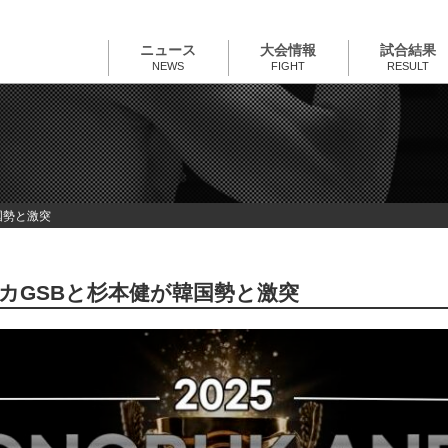
ニュース
大会情報
試合結果
NEWS
FIGHT
RESULT
国勢と激突
リカGSBと杉本健が韓国勢と激突