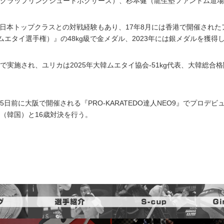
グラップリングシュートボクサーズ）、杉本健（龍生塾ファントム道場
本トップクラスとの対戦経験もあり、17年8月には香港で開催されたアマチ
東アジアムエタイ選手権）』の48kg級で金メダル、2023年には銀メダルを獲
され、ユリカは2025年大韓ムエタイ協会-51kg代表、大韓総合格闘技
前に大阪で開催される『PRO-KARATEDO達人NEO9』でプロデビ
（韓国）と16歳対決を行う。