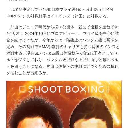
出場が決定していたSB日本フライ級1位・片山魁（TEAM
FOREST）の対戦相手はイ・インス（韓国）と対戦する。
片山はジュニア時代から様々な団体、競技で優勝を重ねてき
た“天才”。2024年10月にプロデビューし、フライ級を中心に試
合を続けてきたが、今年からは一階級上のバンタム級に照準を
定め、その初戦でMMAや散打のキャリアも持つ韓国のインスと
対戦する。現在SBバンタム級は佐藤執斗が第2代王者としてベ
ルトを保持しており、バンタム級で戦う上で片山は佐藤のベル
トを狙うことになる。片山は佐藤への挑戦に近づくための勝利
を掴むことが出来るか。