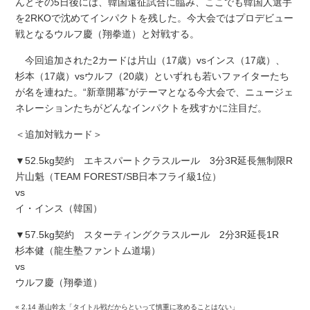
んとその5日後には、韓国遠征試合に臨み、ここでも韓国人選手
を2RKOで沈めてインパクトを残した。今大会ではプロデビュー
戦となるウルフ慶（翔拳道）と対戦する。
今回追加された2カードは片山（17歳）vsインス（17歳）、
杉本（17歳）vsウルフ（20歳）といずれも若いファイターたち
が名を連ねた。“新章開幕”がテーマとなる今大会で、ニュージェ
ネレーションたちがどんなインパクトを残すかに注目だ。
＜追加対戦カード＞
▼52.5kg契約 エキスパートクラスルール 3分3R延長無制限R
片山魁（TEAM FOREST/SB日本フライ級1位）
vs
イ・インス（韓国）
▼57.5kg契約 スターティングクラスルール 2分3R延長1R
杉本健（龍生塾ファントム道場）
vs
ウルフ慶（翔拳道）
«
2.14 基山幹太「タイトル戦だからといって慎重に攻めることはない」