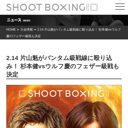
t
o
g
g
l
e
»
»
HOME
大会情報
2.14 片山魁がバンタム級戦線に殴り込み！ 杉本健vsウルフ
n
慶のフェザー級戦も決定
a
v
i
g
a
2.14 片山魁がバンタム級戦線に殴り込
t
i
み！ 杉本健vsウルフ慶のフェザー級戦も
o
決定
n