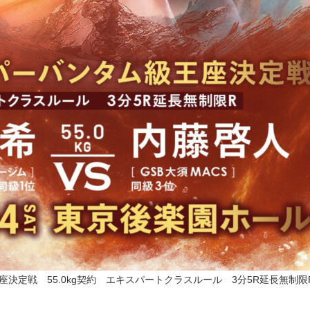
決定戦 55.0kg契約 エキスパートクラスルール 3分5R延長無制限