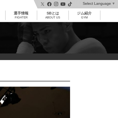
Select Language
▼
t
o
選手情報
SBとは
ジム紹介
g
g
FIGHTER
ABOUT US
GYM
l
e
n
a
v
i
g
a
t
i
o
n