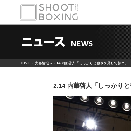
»
»
HOME
大会情報
2.14 内藤啓人「しっかりと強さを見せて勝つ」
2.14 内藤啓人「しっか