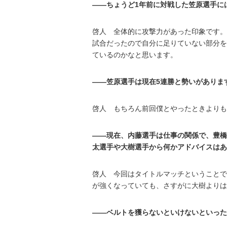
――ちょうど1年前に対戦した笠原選手に
啓人 全体的に攻撃力があった印象です。
試合だったので自分に足りていない部分を
ているのかなと思います。
――笠原選手は現在5連勝と勢いがありま
啓人 もちろん前回僕とやったときよりも
――現在、内藤選手は仕事の関係で、豊橋のB
太選手や大樹選手から何かアドバイスはあ
啓人 今回はタイトルマッチということで
が強くなっていても、さすがに大樹よりは
――ベルトを獲らないといけないといった