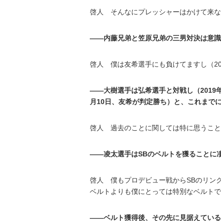
啓人 そんなにプレッシャーはかけて来な
――内藤兄弟と笠原兄弟の三男対決は意識
啓人 僕は友希選手にも負けてますし（2
――大樹選手は弘希選手と対戦し（2019年
月10日、友希が判定勝ち）と、これまで
啓人 過去のことに関しては特に思うこと
――凌太選手はSBのベルトを獲ることに
啓人 僕もプロデビュー戦からSBのリン
ベルトよりも僕にとっては特別なベルトで
――ベルト獲得後、その先に見据えている