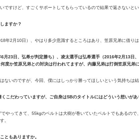
いですけど、すごくサポートしてもらっているので結果で返さないとい
しますか？
018年2月10日）、やはり多少意識するところはあり、笠原兄弟に借り
6月23日、弘希が判定勝ち）、凌太選手は弘希選手（2016年2月13日
に何度か笠原兄弟との対決は行われてますが、内藤兄弟は打倒笠原兄弟
はないのですが、今回、僕にはしっかり勝ってほしいという気持ちは結
凄くこだわっていますが、ご自身はSBのタイトルにはどういう想いがあ
グでやってきて、55kgのベルトは大樹が巻いていたベルトでもあるの
す。
こともありますか。