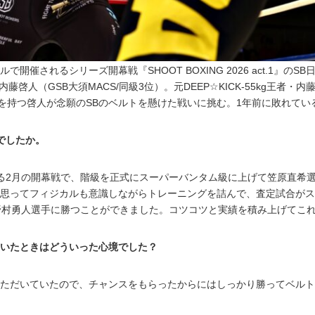
で開催されるシリーズ開幕戦『SHOOT BOXING 2026 act.1』
藤啓人（GSB大須MACS/同級3位）。元DEEP☆KICK-55kg王者
兄を持つ啓人が念願のSBのベルトを懸けた戦いに挑む。1年前に敗れて
でしたか。
る2月の開幕戦で、階級を正式にスーパーバンタム級に上げて笠原直希
思ってフィジカルも意識しながらトレーニングを詰んで、査定試合がス
野村勇人選手に勝つことができました。コツコツと実績を積み上げてこ
いたときはどういった心境でした？
ただいていたので、チャンスをもらったからにはしっかり勝ってベルト