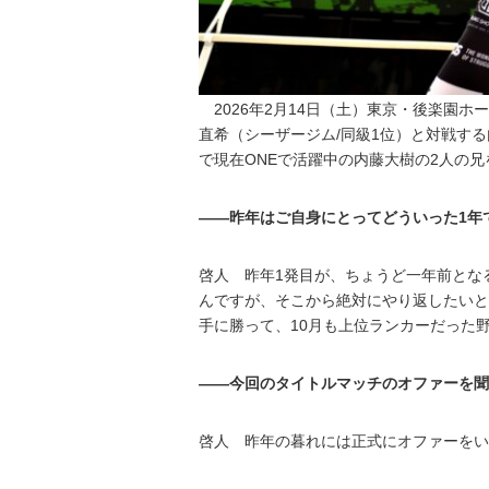
2026年2月14日（土）東京・後楽園ホール
直希（シーザージム/同級1位）と対戦する内
で現在ONEで活躍中の内藤大樹の2人の
――昨年はご自身にとってどういった1年
啓人 昨年1発目が、ちょうど一年前とな
んですが、そこから絶対にやり返したいと
手に勝って、10月も上位ランカーだった
――今回のタイトルマッチのオファーを聞
啓人 昨年の暮れには正式にオファーをい