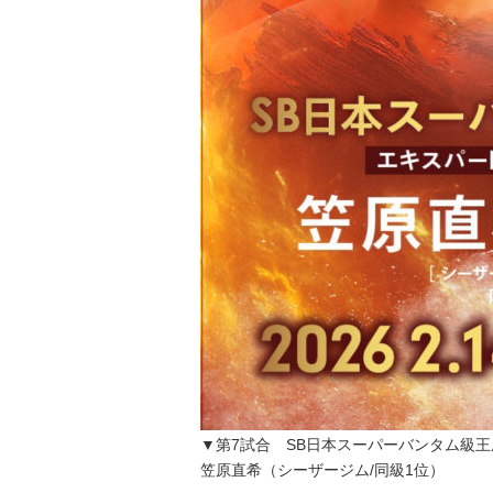
▼第7試合 SB日本スーパーバンタム級王座
笠原直希（シーザージム/同級1位）