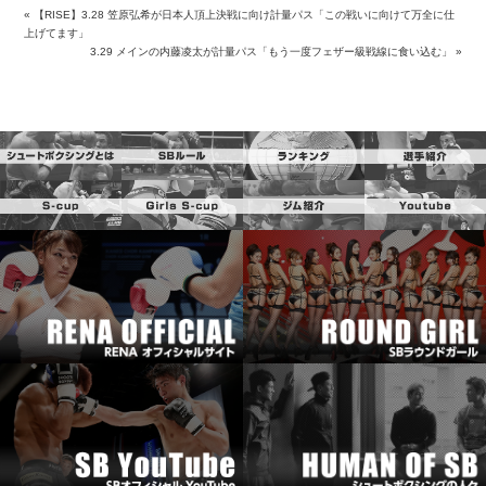
«
【RISE】3.28 笠原弘希が日本人頂上決戦に向け計量パス「この戦いに向けて万全に仕
上げてます」
3.29 メインの内藤凌太が計量パス「もう一度フェザー級戦線に食い込む」
»