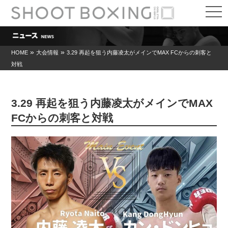
t
o
g
g
l
e
»
»
HOME
大会情報
3.29 再起を狙う内藤凌太がメインでMAX FCからの刺客と
n
対戦
a
v
i
g
a
3.29 再起を狙う内藤凌太がメインでMAX
t
i
FCからの刺客と対戦
o
n