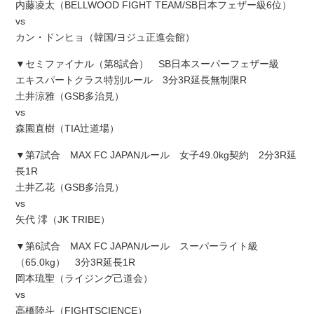
内藤凌太（BELLWOOD FIGHT TEAM/SB日本フェザー級6位）
vs
カン・ドンヒョ（韓国/ヨジュ正進会館）
▼セミファイナル（第8試合） SB日本スーパーフェザー級
エキスパートクラス特別ルール 3分3R延長無制限R
土井涼雅（GSB多治見）
vs
森園直樹（TIA辻道場）
▼第7試合 MAX FC JAPANルール 女子49.0kg契約 2分3R延
長1R
土井乙花（GSB多治見）
vs
矢代 澪（JK TRIBE）
▼第6試合 MAX FC JAPANルール スーパーライト級
（65.0kg） 3分3R延長1R
岡本琉聖（ライジング己道会）
vs
高橋陸斗（FIGHTSCIENCE）