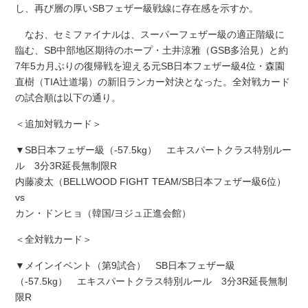
し、再び層の厚いSBフェザー級戦線に存在感を示すか。
なお、セミファイナルは、スーパーフェザー級の適正階級に
臨む、SB中部地区期待のホープ・土井涼雅（GSB多治見）と約
7年5カ月ぶりの復帰戦を迎える元SB日本フェザー級4位・森園
直樹（TIA辻道場）の新旧ランカー対決となった。全対戦カード
の試合順は以下の通り。
＜追加対戦カード＞
▼SB日本フェザー級（-57.5kg） エキスパートクラス特別ルー
ル 3分3R延長無制限R
内藤凌太（BELLWOOD FIGHT TEAM/SB日本フェザー級6位）
vs
カン・ドンヒョ（韓国/ヨジュ正進会館）
＜全対戦カード＞
▼メインイベント（第9試合） SB日本フェザー級
（-57.5kg） エキスパートクラス特別ルール 3分3R延長無制
限R