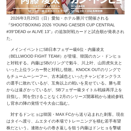
2026年3月29日（日）愛知・ホテル勝川で開催される
『SHOOTBOXING 2026 YOUNG CAESER CUP CENTRAL
#39“DEAD or ALIVE 13”』の追加対戦カードと試合順が発表され
た。
メインイベントにSB日本フェザー級6位・内藤凌太
（BELLWOOD FIGHT TEAM）が登場、韓国のカン・ドンヒョ
と対戦する。内藤はSBのリングで魁斗、川上叶、山田虎矢太と
いった上位ランカー勢と対戦し惜敗。KNOCK OUTのリングで
もチュームーシーフー、古木誠也といったチャンピオンクラス
の選手に敗れているが、互角以上の戦いを見せている。勝ち星
からは遠ざかっているが、SBフェザー級タイトル戦線再浮上を
目指し、間を空けることなく2月のシリーズ開幕戦から連続参戦
し背水の陣の覚悟で今大会に臨む。
対するドンヒョは韓国・MAX FCから送り込まれた刺客。現在
はタイへ渡り、ムエタイの本場でトレーニングを積む若手有望
株だという。連敗からの巻き返しを狙う内藤はドンヒョを撃破