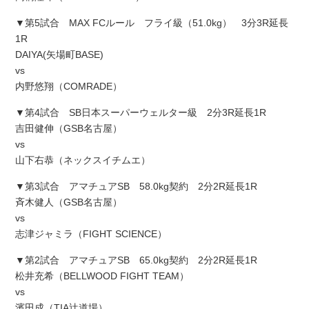
▼第5試合 MAX FCルール フライ級（51.0kg） 3分3R延長
1R
DAIYA(矢場町BASE)
vs
内野悠翔（COMRADE）
▼第4試合 SB日本スーパーウェルター級 2分3R延長1R
吉田健伸（GSB名古屋）
vs
山下右恭（ネックスイチムエ）
▼第3試合 アマチュアSB 58.0kg契約 2分2R延長1R
斉木健人（GSB名古屋）
vs
志津ジャミラ（FIGHT SCIENCE）
▼第2試合 アマチュアSB 65.0kg契約 2分2R延長1R
松井充希（BELLWOOD FIGHT TEAM）
vs
濱田成（TIA辻道場）