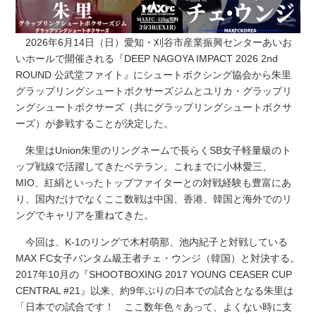
2026年6月14日（日）愛知・刈谷市産業振興センターあいお
いホールで開催される『DEEP NAGOYA IMPACT 2026 2nd
ROUND 公武堂ファイト』にシュートボクシング協会から朱里
グラップリングシュートボクサーズジムとユリカ・グラップリ
ングシュートボクサーズ（共にグラップリングシュートボクサ
ーズ）が参戦することが決定した。
朱里はUnion朱里のリングネームで長らくSB女子軽量級のト
ップ戦線で活躍してきたベテラン。これまでに小林愛三、
MIO、紅絹といったトップファイターとの対戦経験も豊富にあ
り、国内だけでなくここ数戦は中国、香港、韓国と海外でのリ
ングでキャリアを重ねてきた。
今回は、K-1のリングで木村萌那、池内紀子と対戦している
MAX FC女子バンタム級王者チェ・ウンジ（韓国）と対決する。
2017年10月の『SHOOTBOXING 2017 YOUNG CEASER CUP
CENTRAL #21』以来、約9年ぶりの日本での試合となる朱里は
「日本での試合です！ ここ数年色々あって、よくない時に支