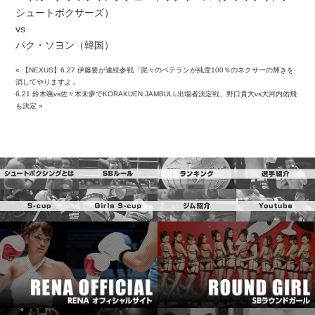
シュートボクサーズ）
vs
パク・ソヨン（韓国）
«
【NEXUS】6.27 伊藤要が連続参戦「泥々のベテランが純度100％のネクサーの輝きを
消してやりますよ」
6.21 鈴木颯vs佐々木未夢でKORAKUEN JAMBULL出場者決定戦、野口貴大vs大河内佑飛
も決定
»