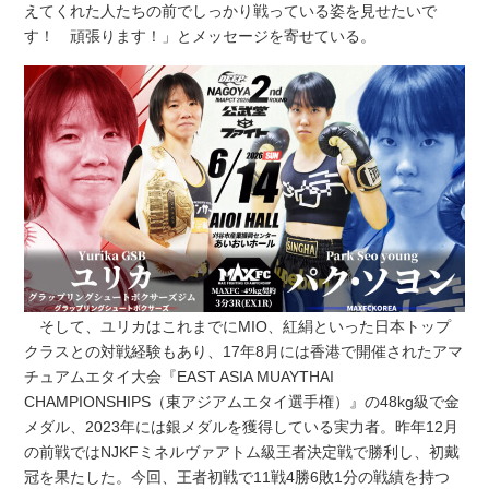
えてくれた人たちの前でしっかり戦っている姿を見せたいで
す！ 頑張ります！」とメッセージを寄せている。
そして、ユリカはこれまでにMIO、紅絹といった日本トップ
クラスとの対戦経験もあり、17年8月には香港で開催されたアマ
チュアムエタイ大会『EAST ASIA MUAYTHAI
CHAMPIONSHIPS（東アジアムエタイ選手権）』の48kg級で金
メダル、2023年には銀メダルを獲得している実力者。昨年12月
の前戦ではNJKFミネルヴァアトム級王者決定戦で勝利し、初戴
冠を果たした。今回、王者初戦で11戦4勝6敗1分の戦績を持つ