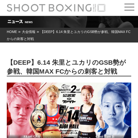
t
o
g
g
l
e
»
»
HOME
大会情報
【DEEP】6.14 朱里とユカリのGSB勢が参戦、韓国MAX FC
n
からの刺客と対戦
a
v
i
g
a
【DEEP】6.14 朱里とユカリのGSB勢が
t
i
参戦、韓国MAX FCからの刺客と対戦
o
n