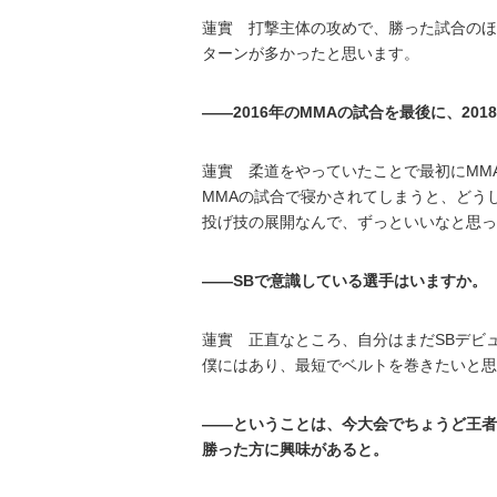
蓮實 打撃主体の攻めで、勝った試合のほ
ターンが多かったと思います。
――2016年のMMAの試合を最後に、20
蓮實 柔道をやっていたことで最初にMM
MMAの試合で寝かされてしまうと、どう
投げ技の展開なんで、ずっといいなと思っ
――SBで意識している選手はいますか。
蓮實 正直なところ、自分はまだSBデビ
僕にはあり、最短でベルトを巻きたいと思
――ということは、今大会でちょうど王者
勝った方に興味があると。