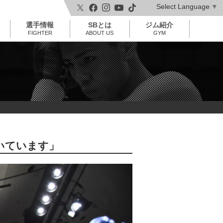
Select Language
▼
t
o
選手情報
SBとは
ジム紹介
g
g
FIGHTER
ABOUT US
GYM
l
e
n
a
v
i
g
a
t
i
o
n
いています」