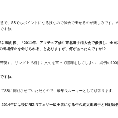
意で、SBでもポイントになる技なので試合で出せるのが楽しみです。
ですね。
Aに転向後、「2011年、アマチュア修斗東北選手権大会で優勝し、全
間の出場停止を命じられる」とありますが、何があったんですか!?
苦笑）。リング上で相手に文句を言って喧嘩をしてしまい、異例の10
ですね。
めてSBに挑戦させていただくので、最年長ルーキーとして頑張ります。
2014年には後にRIZINフェザー級王者になる牛久絢太郎選手と対戦