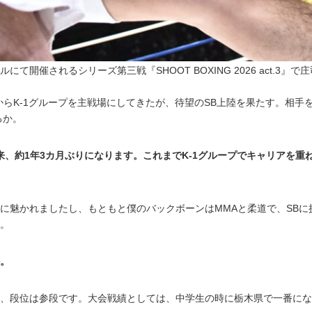
て開催されるシリーズ第三戦『SHOOT BOXING 2026 act.3』で
からK-1グループを主戦場にしてきたが、待望のSB上陸を果たす。相手
るか。
以来、約1年3カ月ぶりになります。これまでK-1グループでキャリアを
響きに魅かれましたし、もともと僕のバックボーンはMMAと柔道で、SB
。
。
、段位は参段です。大会戦績としては、中学生の時に栃木県で一番にな