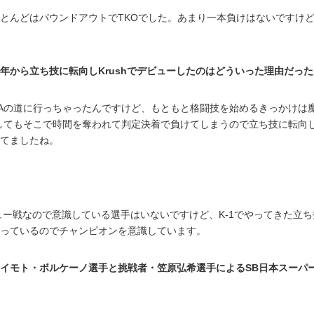
とんどはパウンドアウトでTKOでした。あまり一本負けはないですけ
18年から立ち技に転向しKrushでデビューしたのはどういった理由だっ
Aの道に行っちゃったんですけど、もともと格闘技を始めるきっかけは
してもそこで時間を奪われて判定決着で負けてしまうので立ち技に転向
てましたね。
ュー戦なので意識している選手はいないですけど、K-1でやってきた立ち
っているのでチャンピオンを意識しています。
イモト・ボルケーノ選手と挑戦者・笠原弘希選手によるSB日本スーパ