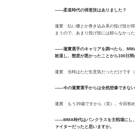
――柔道時代の得意技はありました？
蓮實 払い腰とか巻き込み系の投げ技が得
まうので、あまり投げ技には頼らなかった
――蓮實選手のキャリアを調べたら、MM
敗退し、態度が悪かったことから100日
蓮實 当時はただ生意気だっただけです（
――今の蓮實選手からは全然想像できない
蓮實 もう39歳ですから（笑）。今回初
――MMA時代はパンクラスを主戦場にし、
ァイターだったと思いますか。