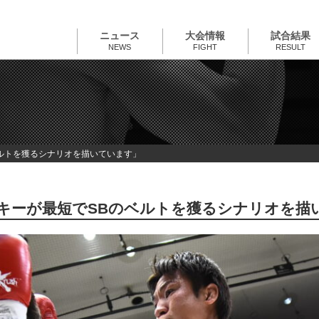
ニュース
大会情報
試合結果
NEWS
FIGHT
RESULT
ベルトを獲るシナリオを描いています」
ルーキーが最短でSBのベルトを獲るシナリオを描