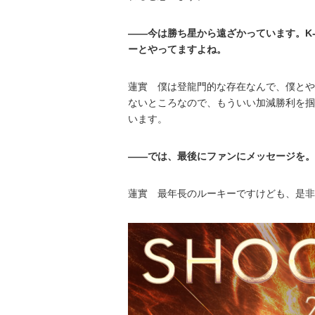
――今は勝ち星から遠ざかっています。K
ーとやってますよね。
蓮實 僕は登龍門的な存在なんで、僕とや
ないところなので、もういい加減勝利を掴
います。
――では、最後にファンにメッセージを。
蓮實 最年長のルーキーですけども、是非