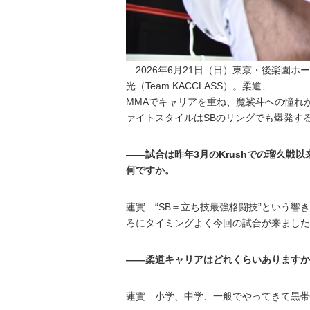
2026年6月21日（日）東京・後楽園ホールに
光（Team KACCLASS）。柔道、
MMAでキャリアを重ね、魔裟斗への憧れ
ァイトスタイルはSBのリングでも爆発す
――試合は昨年3月のKrushでの瑠久戦
何ですか。
蓮實 “SB＝立ち技最強格闘技”という
ろにタイミングよく今回の試合が来ました
――柔道キャリアはどれくらいありますか
蓮實 小学、中学、一般でやってきて黒帯