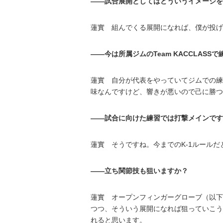
――試合展開としてはどういうイメージを
蓮實 組んでくる展開になれば、僕が投げ
――今は所属ジムのTeam KACCLAS
蓮實 自分が代表をやっていてジムでの練
味なんですけど、響きが悪いので己に勝つ
――試合に向けた練習では打撃メインです
蓮實 そうですね。今までのK-1ルール
――立ち関節技も狙いますか？
蓮實 オープンフィンガーグローブ（以下
つつ、そういう展開になれば狙っていこう
れると思います。