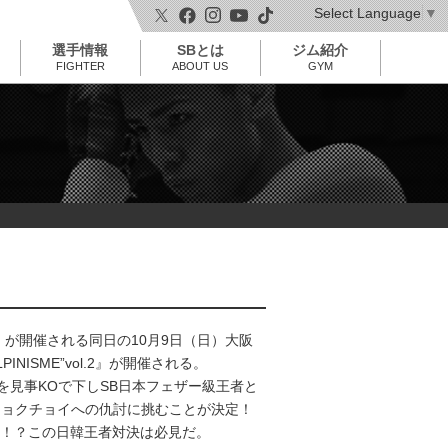
Select Language
▼
t
o
選手情報
SBとは
ジム紹介
g
g
FIGHTER
ABOUT US
GYM
l
e
n
a
v
i
g
a
t
i
o
n
 vol.2』が開催される同日の10月9日（日）大阪
ALPINISME”vol.2』が開催される。
を見事KOで下しSB日本フェザー級王者と
ヒョクチョイへの仇討に挑むことが決定！
！？この日韓王者対決は必見だ。