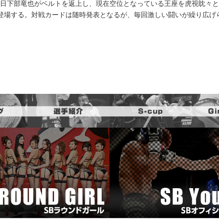
日下部竜也がベルトを返上し、現在空位となっている王座を虎視眈々と
登場する。対戦カードは随時発表となるが、毎回激しい闘いが繰り広げ