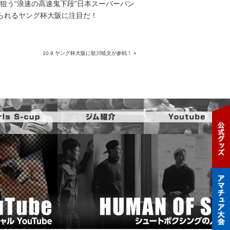
狙う“浪速の高速鬼下段”日本スーパーバン
られるヤング杯大阪に注目だ！
10.9 ヤング杯大阪に歌川暁文が参戦！
»