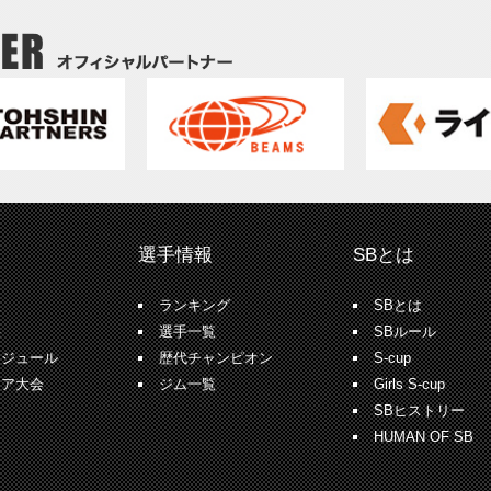
選手情報
SBとは
報
ランキング
SBとは
果
選手一覧
SBルール
ケジュール
歴代チャンピオン
S-cup
ュア大会
ジム一覧
Girls S-cup
SBヒストリー
HUMAN OF SB