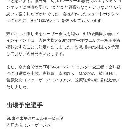
いと思います。僕自身、8月のシーザー武志会長のエキシビショ
ンマッチに刺激を受け、“まだまだ頑張らなきゃいけない”という
思いを強くしたばかりでした。会長が作ったシュートボクシン
グのために、9月は僕がメインを張らせてもらいます」
宍戸のこの申し出をシーザー会長も認め、9.19後楽園大会のメ
インイベントは、宍戸大樹のSB東洋太平洋ウェルター級王座防
衛戦とすることに決定いたしました。対戦相手は外国人を予定
しており、近日発表いたします。
また、今大会では元SB日本スーパーウェルター級王者・金井健
治の引退式を実施。高橋藍、南国超人、MASAYA、植山征紀、
菅原悠次コマツ・ザ・バーバリアン、笠原弘希の出場も決定い
たしました。
出場予定選手
SB東洋太平洋ウェルター級王者
宍戸大樹（シーザージム）