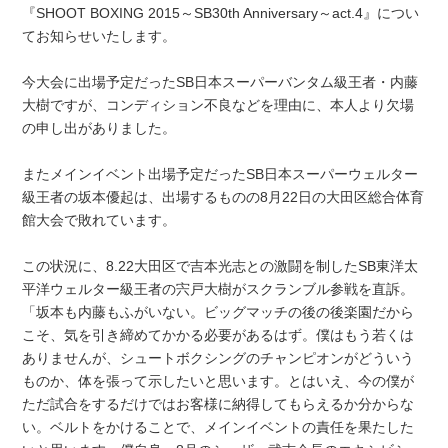
『SHOOT BOXING 2015～SB30th Anniversary～act.4』につい
てお知らせいたします。
今大会に出場予定だったSB日本スーパーバンタム級王者・内藤
大樹ですが、コンディション不良などを理由に、本人より欠場
の申し出がありました。
またメインイベント出場予定だったSB日本スーパーウェルター
級王者の坂本優起は、出場するものの8月22日の大田区総合体育
館大会で敗れています。
この状況に、8.22大田区で吉本光志との激闘を制したSB東洋太
平洋ウェルター級王者の宍戸大樹がスクランブル参戦を直訴。
「坂本も内藤もふがいない。ビッグマッチの後の後楽園だから
こそ、気を引き締めてかかる必要があるはず。僕はもう若くは
ありませんが、シュートボクシングのチャンピオンがどういう
ものか、体を張って示したいと思います。とはいえ、今の僕が
ただ試合をするだけではお客様に納得してもらえるか分からな
い。ベルトをかけることで、メインイベントの責任を果たした