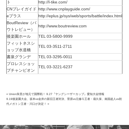
ト
http://l-tike.com/
CNプレイガイド
http://www.cnplayguide.com/
eプラス
http://eplus.jp/sys/web/sports/battle/index.html
BoutReview（バ
http://www.boutreview.com
ウトレビュー）
後楽園ホール
TEL 03-5800-9999
フィットネスシ
TEL 03-3511-2711
ョップ水道橋
書泉グランデ
TEL 03-3295-0011
プロレスショッ
TEL 03-3221-6237
プチャンピオン
«
Union朱里が地元で国際戦！ 9.27『ヤングシーザーカップ』愛知大会情報
9.19後楽園大会、坂本vs金井の新旧王者対決、菅原vs元修斗王者・扇久保、南国超人vs初
代メガトン王者・川口が決定！
»