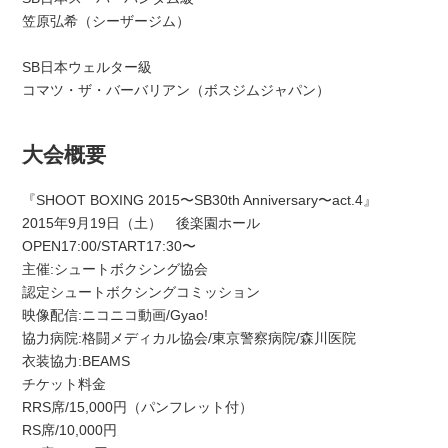
笠原弘希（シーザージム）
SB日本ウェルター級
コマツ・ザ・バーバリアン（ボスジムジャパン）
大会概要
『SHOOT BOXING 2015〜SB30th Anniversary〜act.4』
2015年9月19日（土） 後楽園ホール
OPEN17:00/START17:30〜
主催:シュートボクシング協会
認定シュートボクシングコミッション
映像配信:ニコニコ動画/Gyao!
協力病院:格闘メディカル協会/東京警察病院/森川医院
衣装協力:BEAMS
チケット料金
RRS席/15,000円（パンフレット付）
RS席/10,000円