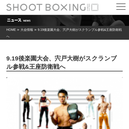
t
o
g
g
l
e
»
»
HOME
大会情報
9.19後楽園大会、宍戸大樹がスクランブル参戦&王座防衛戦
n
へ
a
v
i
g
a
9.19後楽園大会、宍戸大樹がスクランブ
t
i
ル参戦&王座防衛戦へ
o
n