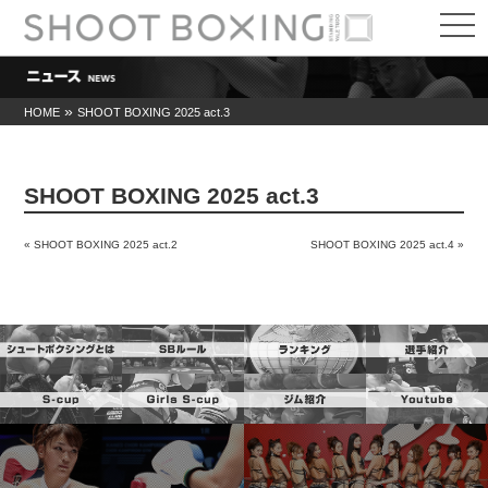
t
o
g
g
l
e
»
HOME
SHOOT BOXING 2025 act.3
n
a
v
i
SHOOT BOXING 2025 act.3
g
a
t
«
SHOOT BOXING 2025 act.2
SHOOT BOXING 2025 act.4
»
i
o
n