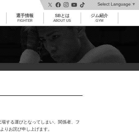
Select Language
▼
t
o
選手情報
SBとは
ジム紹介
g
g
FIGHTER
ABOUT US
GYM
l
e
n
a
v
i
g
a
t
i
o
n
を欠場する運びとなってしまい、関係者、フ
よりお詫び申し上げます。