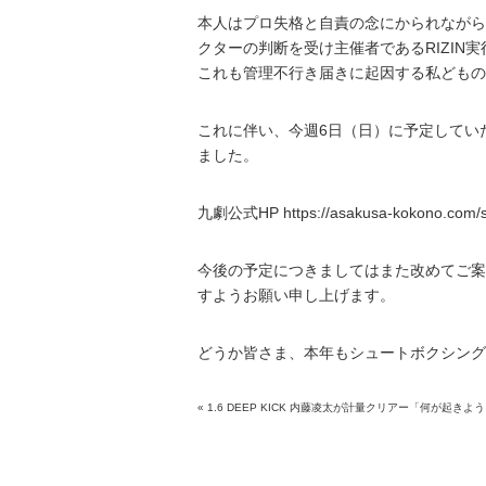
本人はプロ失格と自責の念にかられながら
クターの判断を受け主催者であるRIZI
これも管理不行き届きに起因する私どもの
これに伴い、今週6日（日）に予定してい
ました。
九劇公式HP
https://asakusa-kokono.com/
今後の予定につきましてはまた改めてご案
すようお願い申し上げます。
どうか皆さま、本年もシュートボクシング
«
1.6 DEEP KICK 内藤凌太が計量クリアー「何が起