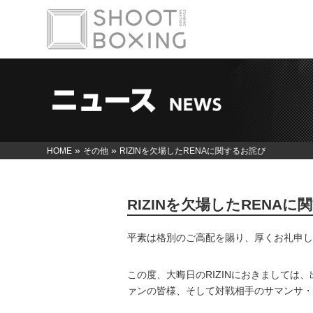
»
»
HOME
その他
RIZINを欠場したRENAに関するお詫び
RIZINを欠場したRENA
平素は格別のご高配を賜り、厚くお礼申し
この度、大晦日のRIZINにおきまして
ァンの皆様、そして対戦相手のサマンサ・