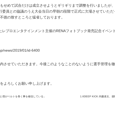
もせめて試合だけは成立させようとギリギリまで調整を行いましたが、
N実行委員との協議のうえ大会当日の早朝の段階で正式に欠場させていた
不徳の致すところと猛省しております。
たレプロエンタテインメント主催のRENAフォトブック発売記念イベン
sp/news/2019/01/id-6400
内させていただきます。今後このようなことのないように選手管理を徹
をよろしくお願い申し上げます。
きようと僕がベルトを巻く事を確信している」
1.6DEEP KICK 内藤