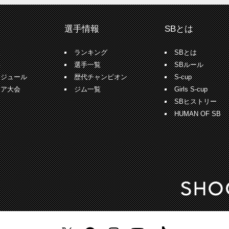
選手情報
SBとは
報
ランキング
SBとは
果
選手一覧
SBルール
ケジュール
歴代チャンピオン
S-cup
ュア大会
ジム一覧
Girls S-cup
SBヒストリー
HUMAN OF SB