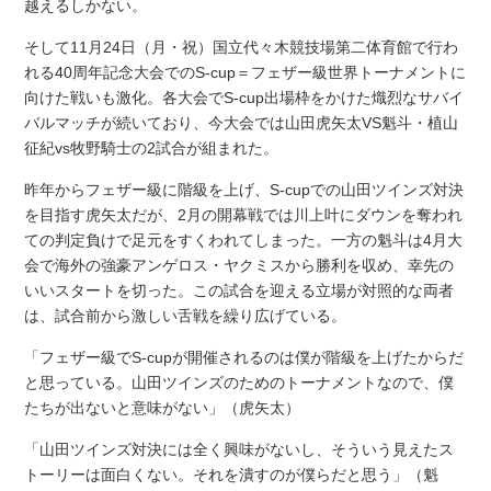
越えるしかない。
そして11月24日（月・祝）国立代々木競技場第二体育館で行わ
れる40周年記念大会でのS-cup＝フェザー級世界トーナメントに
向けた戦いも激化。各大会でS-cup出場枠をかけた熾烈なサバイ
バルマッチが続いており、今大会では山田虎矢太VS魁斗・植山
征紀vs牧野騎士の2試合が組まれた。
昨年からフェザー級に階級を上げ、S-cupでの山田ツインズ対決
を目指す虎矢太だが、2月の開幕戦では川上叶にダウンを奪われ
ての判定負けで足元をすくわれてしまった。一方の魁斗は4月大
会で海外の強豪アンゲロス・ヤクミスから勝利を収め、幸先の
いいスタートを切った。この試合を迎える立場が対照的な両者
は、試合前から激しい舌戦を繰り広げている。
「フェザー級でS-cupが開催されるのは僕が階級を上げたからだ
と思っている。山田ツインズのためのトーナメントなので、僕
たちが出ないと意味がない」（虎矢太）
「山田ツインズ対決には全く興味がないし、そういう見えたス
トーリーは面白くない。それを潰すのが僕らだと思う」（魁