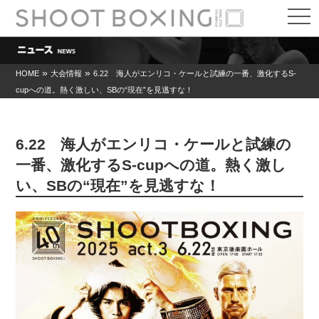
t
o
g
g
l
e
»
»
HOME
大会情報
6.22 海人がエンリコ・ケールと試練の一番、激化するS-
n
cupへの道。熱く激しい、SBの“現在”を見逃すな！
a
v
i
g
a
6.22 海人がエンリコ・ケールと試練の
t
i
一番、激化するS-cupへの道。熱く激し
o
い、SBの“現在”を見逃すな！
n