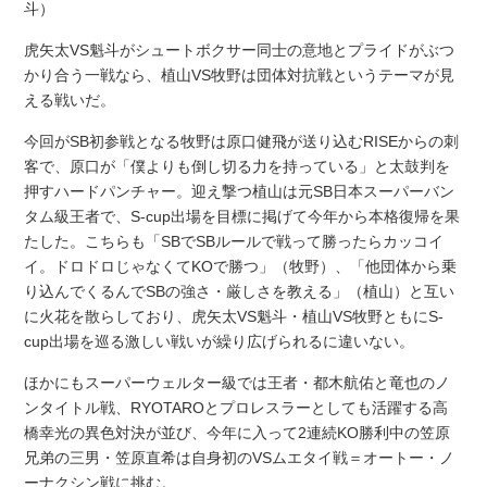
斗）
虎矢太VS魁斗がシュートボクサー同士の意地とプライドがぶつ
かり合う一戦なら、植山VS牧野は団体対抗戦というテーマが見
える戦いだ。
今回がSB初参戦となる牧野は原口健飛が送り込むRISEからの刺
客で、原口が「僕よりも倒し切る力を持っている」と太鼓判を
押すハードパンチャー。迎え撃つ植山は元SB日本スーパーバン
タム級王者で、S-cup出場を目標に掲げて今年から本格復帰を果
たした。こちらも「SBでSBルールで戦って勝ったらカッコイ
イ。ドロドロじゃなくてKOで勝つ」（牧野）、「他団体から乗
り込んでくるんでSBの強さ・厳しさを教える」（植山）と互い
に火花を散らしており、虎矢太VS魁斗・植山VS牧野ともにS-
cup出場を巡る激しい戦いが繰り広げられるに違いない。
ほかにもスーパーウェルター級では王者・都木航佑と竜也のノ
ンタイトル戦、RYOTAROとプロレスラーとしても活躍する高
橋幸光の異色対決が並び、今年に入って2連続KO勝利中の笠原
兄弟の三男・笠原直希は自身初のVSムエタイ戦＝オートー・ノ
ーナクシン戦に挑む。