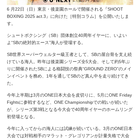
6 月22日（日）東京・後楽園ホールで開催される『SHOOT
BOXING 2025 act.3』に向けた［特別コラム］を公開いたしま
す。
シュートボクシング（SB）団体創立40周年イヤーに、いよい
よ“SBの絶対的エース”海人が登場する。
SB世界スーパーウェルター級王者として、SBの屋台骨を支え続
けている海人。昨年は後楽園シリーズ全5大会、そして約5年ぶ
りに開催されたSBによる格闘技の祭典“GROUND ZERO”のメイ
ンイベントを務め、1年を通してSBのど真ん中を走り続けてき
た。
今年上半期は3月のONE日本大会を皮切りに、5月にONE Friday
Fightsに参戦するなど、ONE Championshipでの戦いが続いた
が、シリーズ第3戦となる今大会で40周年イヤーのホームリング
初登場となる。
今年に入ってからの海人には試練が続いている。3月のONE日本
大会では対戦相手のマラット・グレゴリアンが計量失格で大会