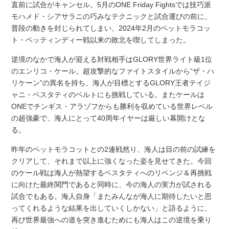
直前に試合がキャンセル。5月のONE Friday Fightsでは技巧派
モハメド・シアサラニの巧みなテクニックと試合運びの前に、
普段の動きを封じられてしまい、2024年2月のペットモラコッ
ト・ペッティンディー戦以来の敗北を喫してしまった。
逆境のなかで海人が迎える対戦相手はGLORY世界ライト級1位
のエンリコ・ケール。超攻撃的なファイトスタイルから“ザ・ハ
リケーン”の異名を持ち、海人が目標とするGLORY王者テイジ
ャニ・ベスタティのベルトにも挑戦している。またケールは
ONEでチンギス・アラゾフからも勝利を収めている世界レベル
の超強豪で、海人にとって40周年イヤーは厳しい幕開けとな
る。
昨年のペットモラコットとの2連戦然り、海人は目の前の試練を
クリアして、それまで以上に強くなった姿を見せてきた。今回
のケール戦は海人が熱望するベスタティへのリベンジ＆再挑戦
に向けた最終関門であると同時に、今の海人の実力が試される
試合でもある。海人自身「またみんなが海人に期待したいと思
ってくれるような結果を出していくしかない」と語るように、
再び世界最強への道を突き進むためにも海人はこの逆境を乗り