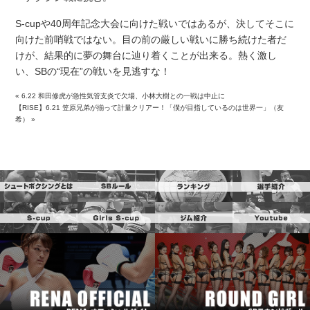
S-cupや40周年記念大会に向けた戦いではあるが、決してそこに
向けた前哨戦ではない。目の前の厳しい戦いに勝ち続けた者だ
けが、結果的に夢の舞台に辿り着くことが出来る。熱く激し
い、SBの“現在”の戦いを見逃すな！
«
6.22 和田修虎が急性気管支炎で欠場、小林大樹との一戦は中止に
【RISE】6.21 笠原兄弟が揃って計量クリアー！「僕が目指しているのは世界一」（友
希）
»