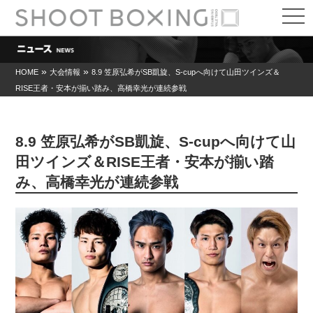
t
o
g
g
l
e
»
»
HOME
大会情報
8.9 笠原弘希がSB凱旋、S-cupへ向けて山田ツインズ＆
n
RISE王者・安本が揃い踏み、高橋幸光が連続参戦
a
v
i
g
a
8.9 笠原弘希がSB凱旋、S-cupへ向けて山
t
i
田ツインズ＆RISE王者・安本が揃い踏
o
み、高橋幸光が連続参戦
n