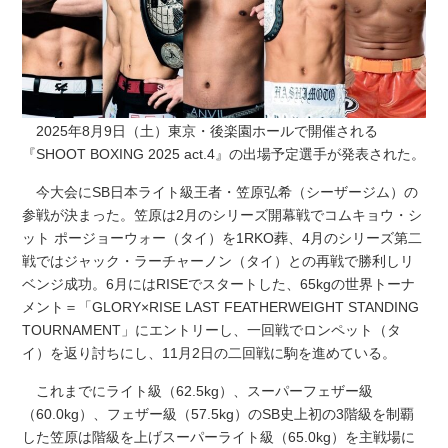
2025年8月9日（土）東京・後楽園ホールで開催される
『SHOOT BOXING 2025 act.4』の出場予定選手が発表された。
今大会にSB日本ライト級王者・笠原弘希（シーザージム）の
参戦が決まった。笠原は2月のシリーズ開幕戦でコムキョウ・シ
ット ポージョーウォー（タイ）を1RKO葬、4月のシリーズ第二
戦ではジャック・ラーチャーノン（タイ）との再戦で勝利しリ
ベンジ成功。6月にはRISEでスタートした、65kgの世界トーナ
メント＝「GLORY×RISE LAST FEATHERWEIGHT STANDING
TOURNAMENT」にエントリーし、一回戦でロンペット（タ
イ）を返り討ちにし、11月2日の二回戦に駒を進めている。
これまでにライト級（62.5kg）、スーパーフェザー級
（60.0kg）、フェザー級（57.5kg）のSB史上初の3階級を制覇
した笠原は階級を上げスーパーライト級（65.0kg）を主戦場に