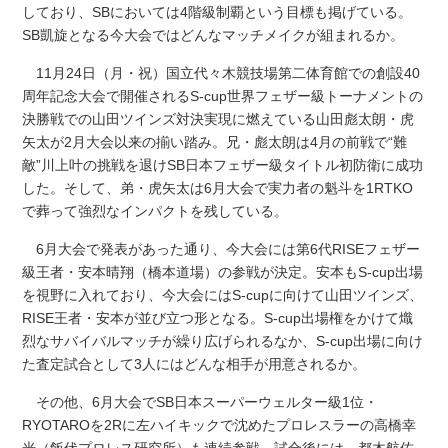
しており、SBにおいては4階級制覇という目標も掲げている。
SB凱旋となる今大会ではどんなマッチメイクが組まれるか。
11月24日（月・祝）国立代々木競技場第二体育館での創設40
周年記念大会で開催されるS-cup世界フェザー級トーナメントの
決勝戦での山田ツインズ対決実現に燃えている山田彪太朗・虎
矢太が2月大会以来の揃い踏み。兄・彪太朗は4月の前戦で“難
敵”川上叶の挑戦を退けSB日本フェザー級タイトル初防衛に成功
した。そして、弟・虎矢太は6月大会で実力者の魁斗を1RTKO
で葬って強烈なインパクトを残している。
6月大会で発表があった通り、今大会には第6代RISEフェザー
級王者・安本晴翔（橋本道場）の参戦が決定。安本もS-cup出場
を視野に入れており、今大会にはS-cupに向けて山田ツインズ、
RISE王者・安本が並び立つ形となる。S-cup出場権をかけて熾
烈なサバイバルマッチが繰り広げられるなか、S-cup出場に向け
た査定試合として3人にはどんな相手が用意されるか。
その他、6月大会でSB日本スーパーウェルター級1位・
RYOTAROを2Rに左ハイキックで沈めたプロレスラーの高橋幸