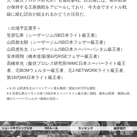
光（飯伏プロレス研究所）も連続参戦。試合後には、都木航佑
が保持する王座挑戦をアピールしており、今大会でタイトル戦
線に絡む試合が組まれるかどうか注目だ。
＜出場予定選手＞
笠原弘希（シーザージム/SB日本ライト級王者）
山田彪太朗（シーザージム/SB日本フェザー級王者）
山田虎矢太（シーザージム/SB日本スーパーバンタム級王者）
安本晴翔（橋本道場/第6代RISEフェザー級王者）
高橋幸光（飯伏プロレス研究所/WMC日本スーパーライト級王
者、元BOMウェルター級王者、元J-NETWORKライト級王者、
第18代MA日本ライト級王者）
«
6.22 山田虎矢太がベストアート賞を獲得！賞金100万円を贈呈
8.9 笠原弘希がイモトの持つSB日本スーパーライト級王座に挑戦、都木vs荒尾・風間vs高
橋のスーパーウェルター級戦が決定
»