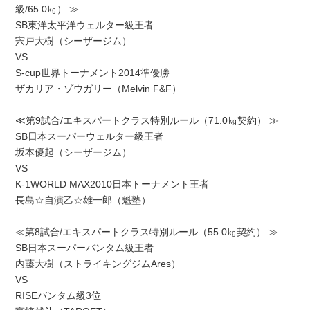
級/65.0㎏） ≫
SB東洋太平洋ウェルター級王者
宍戸大樹（シーザージム）
VS
S-cup世界トーナメント2014準優勝
ザカリア・ゾウガリー（Melvin F&F）
≪第9試合/エキスパートクラス特別ルール（71.0㎏契約） ≫
SB日本スーパーウェルター級王者
坂本優起（シーザージム）
VS
K-1WORLD MAX2010日本トーナメント王者
長島☆自演乙☆雄一郎（魁塾）
≪第8試合/エキスパートクラス特別ルール（55.0㎏契約） ≫
SB日本スーパーバンタム級王者
内藤大樹（ストライキングジムAres）
VS
RISEバンタム級3位