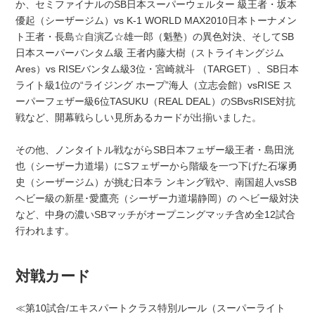
か、セミファイナルのSB日本スーパーウェルター 級王者・坂本
優起（シーザージム）vs K-1 WORLD MAX2010日本トーナメン
ト王者・長島☆自演乙☆雄一郎（魁塾）の異色対決、そしてSB
日本スーパーバンタム級 王者内藤大樹（ストライキングジム
Ares）vs RISEバンタム級3位・宮崎就斗 （TARGET）、SB日本
ライト級1位の“ライジング ホープ”海人（立志会館）vsRISE ス
ーパーフェザー級6位TASUKU（REAL DEAL）のSBvsRISE対抗
戦など、開幕戦らしい見所あるカードが出揃いました。
その他、ノンタイトル戦ながらSB日本フェザー級王者・島田洸
也（シーザー力道場）にSフェザーから階級を一つ下げた石塚勇
史（シーザージム）が挑む日本ラ ンキング戦や、南国超人vsSB
ヘビー級の新星･愛鷹亮（シーザー力道場静岡）の ヘビー級対決
など、中身の濃いSBマッチがオープニングマッチ含め全12試合
行われます。
対戦カード
≪第10試合/エキスパートクラス特別ルール（スーパーライト