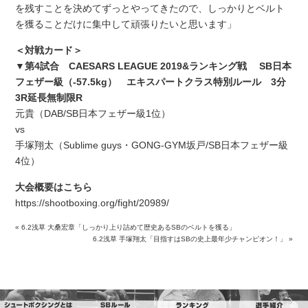
を残すことを決めてずっとやってきたので、しっかりとベルト
を獲ることだけに集中して頑張りたいと思います」
＜対戦カード＞
▼第4試合 CAESARS LEAGUE 2019&ランキング戦 SB日本
フェザー級（-57.5kg） エキスパートクラス特別ルール 3分
3R延長無制限R
元貴（DAB/SB日本フェザー級1位）
vs
手塚翔太（Sublime guys・GONG-GYM坂戸/SB日本フェザー級
4位）
大会概要はこちら
https://shootboxing.org/fight/20989/
«
6.2浅草 大桑宏章「しっかり上り詰めて歴史あるSBのベルトを獲る」
6.2浅草 手塚翔太「目指すはSBの史上最年少チャンピオン！」
»