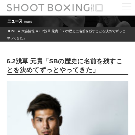
t
o
g
g
l
e
»
»
HOME
大会情報
6.2浅草 元貴「SBの歴史に名前を残すことを決めてずっと
n
やってきた」
a
v
i
g
a
6.2浅草 元貴「SBの歴史に名前を残すこ
t
i
とを決めてずっとやってきた」
o
n