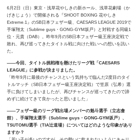
6月2日（日）東京・浅草花やしきの新ホール、浅草花劇場（か
げきじょう）で開催される『SHOOT BOXING 花やしき
Extreme.1』のSB日本フェザー級、CAESARS LEAGUE 2019で
手塚翔太（Sublime guys・GONG-GYM坂戸）と対戦する同級1
位・元貴（DAB）。昨年9月のSB日本フェザー級王座決定戦で
敗れ、再び巡ってきたタイトル戦に向けた戦いへの想いを訊い
た。
――今回、タイトル挑戦権を懸けたリーグ戦「CAESARS
LEAGUE」に参戦が決まりました。
「昨年9月に最後のチャンスという気持ちで臨んだ2度目のタイ
トルマッチ（SB日本フェザー級王座決定戦）で笠原（弘希）選
手に負けてしまいましたが、再びチャンスが巡ってきたので諦
めずに続けてきて良かったと思いました」
――フェザー級のリーグ戦出場メンバーの魁斗選手（立志會
館）、手塚翔太選手（Sublime guys・GONG-GYM坂戸）、
TSUTOMU選手（TIA辻道場）についてはどのような印象があり
ますか？
「若い子が多いのですが、その勢いに飲まれないようにキャリ