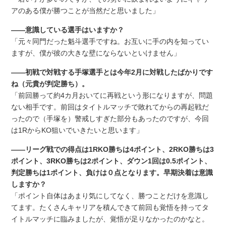
アのある僕が勝つことが当然だと思いました」
――意識している選手はいますか？
「元々同門だった魁斗選手ですね。お互いに手の内を知ってい
ますが、僕が彼の大きな壁にならないといけません」
――初戦で対戦する手塚選手とは今年2月に対戦したばかりです
ね（元貴が判定勝ち）。
「前回勝って約4カ月おいてに再戦という形になりますが、問題
ない相手です。前回はタイトルマッチで敗れてからの再起戦だ
ったので（手塚を）警戒しすぎた部分もあったのですが、今回
は1RからKO狙いでいきたいと思います」
――リーグ戦での得点は1RKO勝ちは4ポイント、2RKO勝ちは3
ポイント、3RKO勝ちは2ポイント、ダウン1回は0.5ポイント、
判定勝ちは1ポイント、負けは０点となります。早期決着は意識
しますか？
「ポイント自体はあまり気にしてなく、勝つことだけを意識し
てます。たくさんキャリアを積んできて前回も覚悟を持ってタ
イトルマッチに臨みましたが、覚悟が足りなかったのかなと。