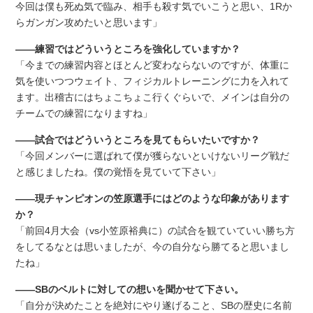
今回は僕も死ぬ気で臨み、相手も殺す気でいこうと思い、1Rか
らガンガン攻めたいと思います」
――練習ではどういうところを強化していますか？
「今までの練習内容とほとんど変わならないのですが、体重に
気を使いつつウェイト、フィジカルトレーニングに力を入れて
ます。出稽古にはちょこちょこ行くぐらいで、メインは自分の
チームでの練習になりますね」
――試合ではどういうところを見てもらいたいですか？
「今回メンバーに選ばれて僕が獲らないといけないリーグ戦だ
と感じましたね。僕の覚悟を見ていて下さい」
――現チャンピオンの笠原選手にはどのような印象があります
か？
「前回4月大会（vs小笠原裕典に）の試合を観ていていい勝ち方
をしてるなとは思いましたが、今の自分なら勝てると思いまし
たね」
――SBのベルトに対しての想いを聞かせて下さい。
「自分が決めたことを絶対にやり遂げること、SBの歴史に名前