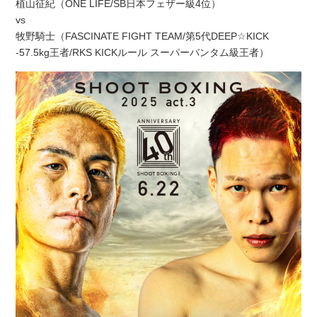
植山征紀（ONE LIFE/SB日本フェザー級4位）
vs
牧野騎士（FASCINATE FIGHT TEAM/第5代DEEP☆KICK
-57.5kg王者/RKS KICKルール スーパーバンタム級王者）