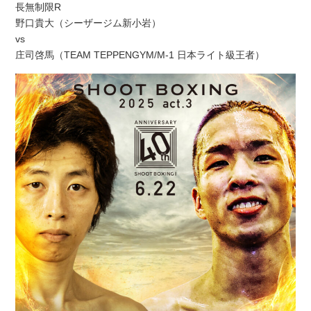
長無制限R
野口貴大（シーザージム新小岩）
vs
庄司啓馬（TEAM TEPPENGYM/M-1 日本ライト級王者）