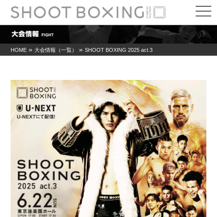
t
o
g
g
l
e
»
»
HOME
大会情報（一覧）
SHOOT BOXING 2025 act.3
n
a
v
i
g
a
t
i
o
n