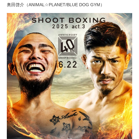
奥田啓介（ANIMAL☆PLANET/BLUE DOG GYM）