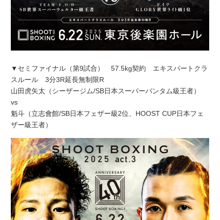
▼セミファイナル（第9試合） 57.5kg契約 エキスパートクラ
スルール 3分3R延長無制限R
山田虎矢太（シーザージム/SB日本スーパーバンタム級王者）
vs
魁斗（立志會館/SB日本フェザー級2位、HOOST CUP日本フェ
ザー級王者）