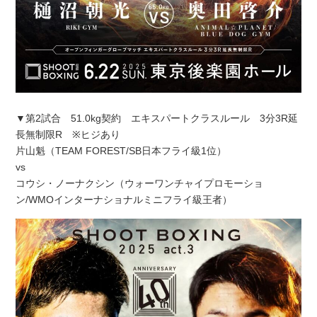
▼第2試合 51.0kg契約 エキスパートクラスルール 3分3R延
長無制限R ※ヒジあり
片山魁（TEAM FOREST/SB日本フライ級1位）
vs
コウシ・ノーナクシン（ウォーワンチャイプロモーショ
ン/WMOインターナショナルミニフライ級王者）