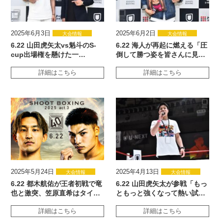
2025年6月3日
2025年6月2日
大会情報
大会情報
6.22 山田虎矢太vs魁斗のS-
6.22 海人が再起に燃える「圧
cup出場権を懸けた一…
倒して勝つ姿を皆さんに見…
詳細はこちら
詳細はこちら
2025年5月24日
2025年4月13日
大会情報
大会情報
6.22 都木航佑が王者初戦で竜
6.22 山田虎矢太が参戦「もっ
也と激突、笠原直希はタイ…
ともっと強くなって熱い試…
詳細はこちら
詳細はこちら