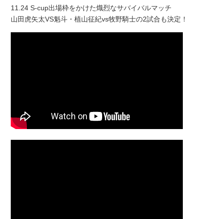
11.24 S-cup出場枠をかけた熾烈なサバイバルマッチ
山田虎矢太VS魁斗・植山征紀vs牧野騎士の2試合も決定！